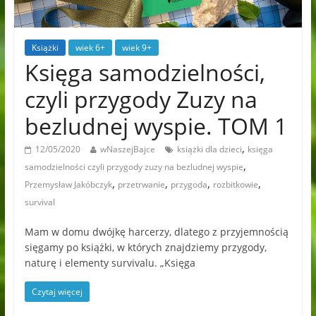
Książki
wiek 6+
wiek 9+
Księga samodzielności,
czyli przygody Zuzy na
bezludnej wyspie. TOM 1
,
12/05/2020
wNaszejBajce
książki dla dzieci
księga
,
samodzielności czyli przygody zuzy na bezludnej wyspie
,
,
,
,
Przemysław Jakóbczyk
przetrwanie
przygoda
rozbitkowie
survival
Mam w domu dwójkę harcerzy, dlatego z przyjemnością
sięgamy po książki, w których znajdziemy przygody,
naturę i elementy survivalu. „Księga
Czytaj więcej