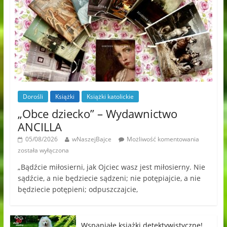
Dorośli
Książki
Książki katolickie
„Obce dziecko” – Wydawnictwo
ANCILLA
05/08/2026
wNaszejBajce
Możliwość komentowania
została wyłączona
„Bądźcie miłosierni, jak Ojciec wasz jest miłosierny. Nie
sądźcie, a nie będziecie sądzeni; nie potępiajcie, a nie
będziecie potępieni; odpuszczajcie,
Wspaniałe książki detektywistyczne!