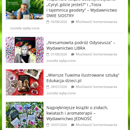
„Cyryl, gdzie jesteś?” i „Tosia
i tajemnica geodety” – Wydawnictwo
DWIE SIOSTRY
Możliwość komentowania
03/08/2026
została wyłączona
„Niesamowita podróż Odyseusza” –
Wydawnictwo LIBRA
Możliwość komentowania
01/08/2026
została wyłączona
„Wiersze Tuwima ilustrowane sztuką”
Edukacja-dzieci.pl
Możliwość komentowania
28/07/2026
została wyłączona
Najpiękniejsze książki o ziołach,
kwiatach i aromaterapii –
Wydawnictwo JEDNOŚĆ
Możliwość komentowania
20/07/2026