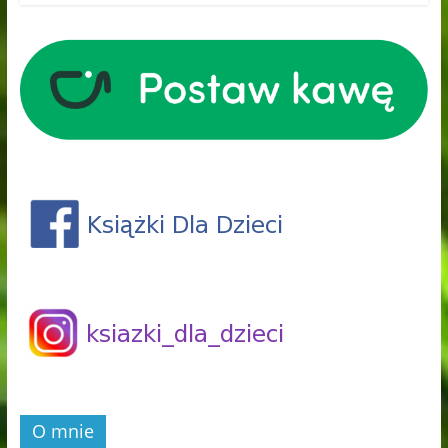
O mnie