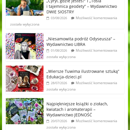
„Cyryl, gdzie jesteś?” i „Tosia
i tajemnica geodety” – Wydawnictwo
DWIE SIOSTRY
Możliwość komentowania
03/08/2026
została wyłączona
„Niesamowita podróż Odyseusza” –
Wydawnictwo LIBRA
Możliwość komentowania
01/08/2026
została wyłączona
„Wiersze Tuwima ilustrowane sztuką”
Edukacja-dzieci.pl
Możliwość komentowania
28/07/2026
została wyłączona
Najpiękniejsze książki o ziołach,
kwiatach i aromaterapii –
Wydawnictwo JEDNOŚĆ
Możliwość komentowania
20/07/2026
została wyłączona