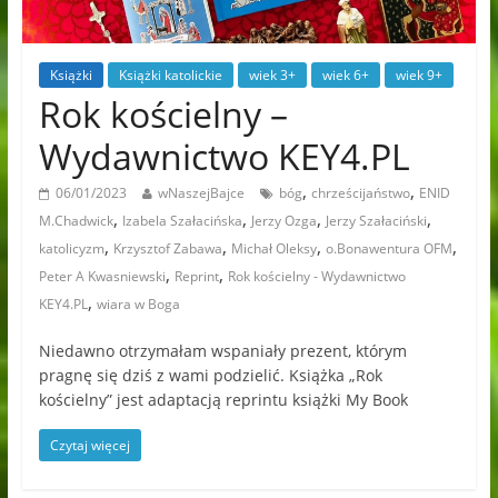
Książki
Książki katolickie
wiek 3+
wiek 6+
wiek 9+
Rok kościelny –
Wydawnictwo KEY4.PL
,
,
06/01/2023
wNaszejBajce
bóg
chrześcijaństwo
ENID
,
,
,
,
M.Chadwick
Izabela Szałacińska
Jerzy Ozga
Jerzy Szałaciński
,
,
,
,
katolicyzm
Krzysztof Zabawa
Michał Oleksy
o.Bonawentura OFM
,
,
Peter A Kwasniewski
Reprint
Rok kościelny - Wydawnictwo
,
KEY4.PL
wiara w Boga
Niedawno otrzymałam wspaniały prezent, którym
pragnę się dziś z wami podzielić. Książka „Rok
kościelny” jest adaptacją reprintu książki My Book
Czytaj więcej