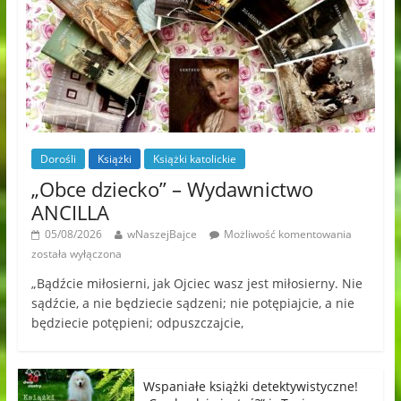
Dorośli
Książki
Książki katolickie
„Obce dziecko” – Wydawnictwo
ANCILLA
05/08/2026
wNaszejBajce
Możliwość komentowania
została wyłączona
„Bądźcie miłosierni, jak Ojciec wasz jest miłosierny. Nie
sądźcie, a nie będziecie sądzeni; nie potępiajcie, a nie
będziecie potępieni; odpuszczajcie,
Wspaniałe książki detektywistyczne!