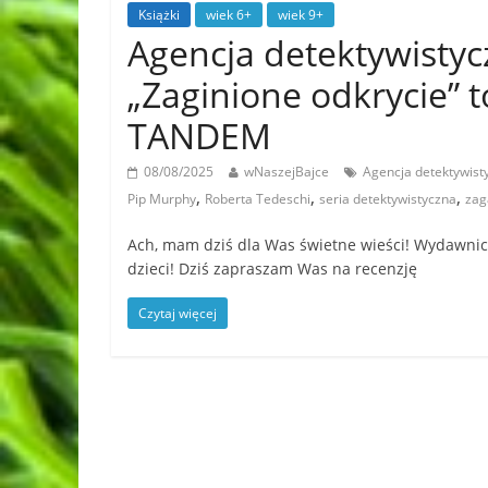
Książki
wiek 6+
wiek 9+
Agencja detektywistycz
„Zaginione odkrycie”
TANDEM
08/08/2025
wNaszejBajce
Agencja detektywist
,
,
,
Pip Murphy
Roberta Tedeschi
seria detektywistyczna
zag
Ach, mam dziś dla Was świetne wieści! Wydawni
dzieci! Dziś zapraszam Was na recenzję
Czytaj więcej