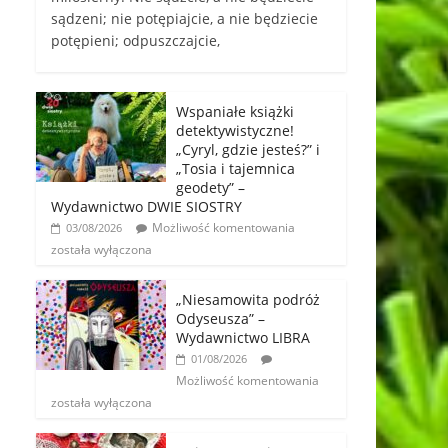
sądzeni; nie potępiajcie, a nie będziecie
potępieni; odpuszczajcie,
Wspaniałe książki
detektywistyczne!
„Cyryl, gdzie jesteś?” i
„Tosia i tajemnica
geodety” –
Wydawnictwo DWIE SIOSTRY
Możliwość komentowania
03/08/2026
została wyłączona
„Niesamowita podróż
Odyseusza” –
Wydawnictwo LIBRA
01/08/2026
Możliwość komentowania
została wyłączona