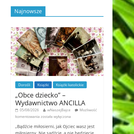
Najnowsze
Dorośli
Książki
Książki katolickie
„Obce dziecko” –
Wydawnictwo ANCILLA
05/08/2026
wNaszejBajce
Możliwość
komentowania
została wyłączona
„Bądźcie miłosierni, jak Ojciec wasz jest
miłosierny. Nie sądźcie, a nie będziecie