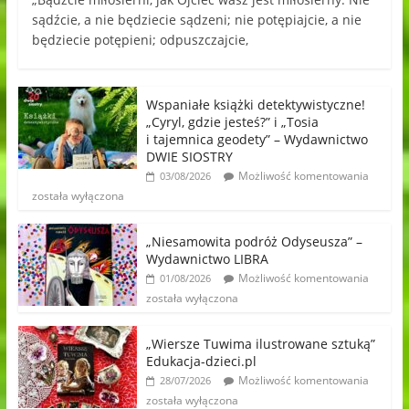
sądźcie, a nie będziecie sądzeni; nie potępiajcie, a nie
będziecie potępieni; odpuszczajcie,
Wspaniałe książki detektywistyczne!
„Cyryl, gdzie jesteś?” i „Tosia
i tajemnica geodety” – Wydawnictwo
DWIE SIOSTRY
Możliwość komentowania
03/08/2026
została wyłączona
„Niesamowita podróż Odyseusza” –
Wydawnictwo LIBRA
Możliwość komentowania
01/08/2026
została wyłączona
„Wiersze Tuwima ilustrowane sztuką”
Edukacja-dzieci.pl
Możliwość komentowania
28/07/2026
została wyłączona