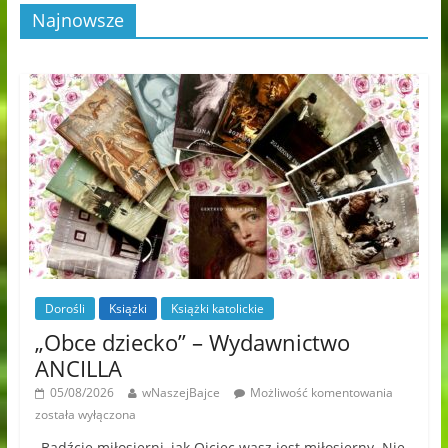
Najnowsze
Dorośli
Książki
Książki katolickie
„Obce dziecko” – Wydawnictwo
ANCILLA
05/08/2026
wNaszejBajce
Możliwość komentowania
została wyłączona
„Bądźcie miłosierni, jak Ojciec wasz jest miłosierny. Nie