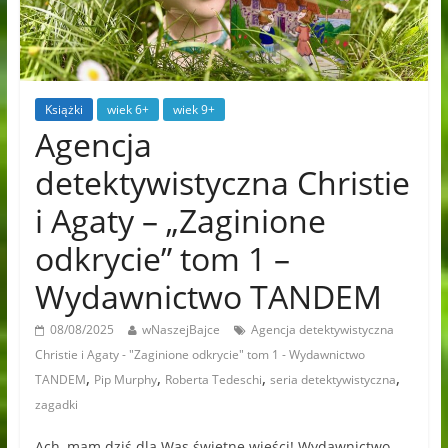
Książki
wiek 6+
wiek 9+
Agencja
detektywistyczna Christie
i Agaty – „Zaginione
odkrycie” tom 1 –
Wydawnictwo TANDEM
08/08/2025
wNaszejBajce
Agencja detektywistyczna
Christie i Agaty - "Zaginione odkrycie" tom 1 - Wydawnictwo
,
,
,
,
TANDEM
Pip Murphy
Roberta Tedeschi
seria detektywistyczna
zagadki
Ach, mam dziś dla Was świetne wieści! Wydawnictwo