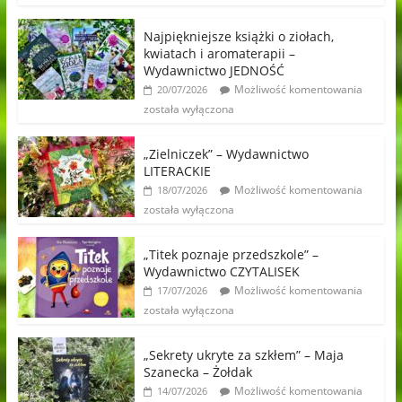
Najpiękniejsze książki o ziołach,
kwiatach i aromaterapii –
Wydawnictwo JEDNOŚĆ
Możliwość komentowania
20/07/2026
została wyłączona
„Zielniczek” – Wydawnictwo
LITERACKIE
Możliwość komentowania
18/07/2026
została wyłączona
„Titek poznaje przedszkole” –
Wydawnictwo CZYTALISEK
Możliwość komentowania
17/07/2026
została wyłączona
„Sekrety ukryte za szkłem” – Maja
Szanecka – Żołdak
Możliwość komentowania
14/07/2026