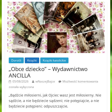
Dorośli
Książki
Książki katolickie
„Obce dziecko” – Wydawnictwo
ANCILLA
05/08/2026
wNaszejBajce
Możliwość komentowania
została wyłączona
„Bądźcie miłosierni, jak Ojciec wasz jest miłosierny. Nie
sądźcie, a nie będziecie sądzeni; nie potępiajcie, a nie
będziecie potępieni; odpuszczajcie,