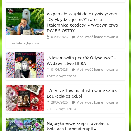
Wspaniałe książki detektywistyczne!
„Cyryl, gdzie jesteś?” i „Tosia
i tajemnica geodety” – Wydawnictwo
DWIE SIOSTRY
Możliwość komentowania
03/08/2026
została wyłączona
„Niesamowita podróż Odyseusza” –
Wydawnictwo LIBRA
Możliwość komentowania
01/08/2026
została wyłączona
„Wiersze Tuwima ilustrowane sztuką”
Edukacja-dzieci.pl
Możliwość komentowania
28/07/2026
została wyłączona
Najpiękniejsze książki o ziołach,
kwiatach i aromaterapii –