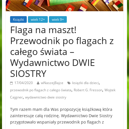
Książki
wiek 12+
wiek 9+
Flaga na maszt!
Przewodnik po flagach z
całego świata –
Wydawnictwo DWIE
SIOSTRY
,
17/04/2020
wNaszejBajce
książki dla dzieci
,
,
przewodnik po flagach z całego świata
Robert G. Fresson
Wojtek
,
Cajgner
wydawnictwo dwie siostry
Tym razem mam dla Was propozycję książkową która
zainteresuje całą rodzinę. Wydawnictwo Dwie Siostry
przygotowało wspaniały przewodnik po flagach z