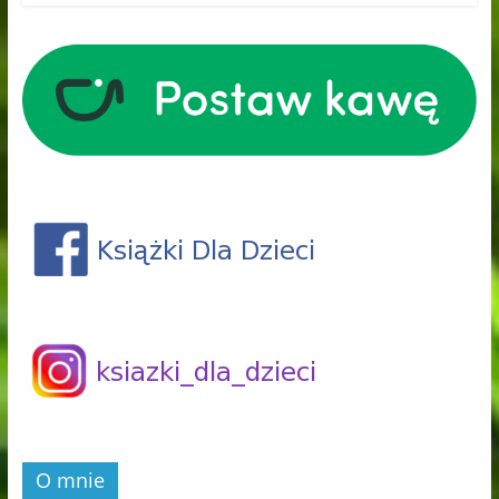
O mnie