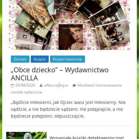
Dorośli
Książki
Książki katolickie
„Obce dziecko” – Wydawnictwo
ANCILLA
05/08/2026
wNaszejBajce
Możliwość komentowania
została wyłączona
„Bądźcie miłosierni, jak Ojciec wasz jest miłosierny. Nie
sądźcie, a nie będziecie sądzeni; nie potępiajcie, a nie
będziecie potępieni; odpuszczajcie,
Wspaniałe książki detektywistyczne!