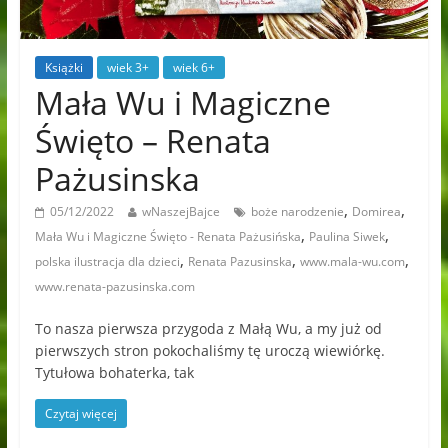
Książki
wiek 3+
wiek 6+
Mała Wu i Magiczne
Święto – Renata
Pażusinska
,
,
05/12/2022
wNaszejBajce
boże narodzenie
Domirea
,
,
Mała Wu i Magiczne Święto - Renata Pażusińska
Paulina Siwek
,
,
,
polska ilustracja dla dzieci
Renata Pazusinska
www.mala-wu.com
www.renata-pazusinska.com
To nasza pierwsza przygoda z Małą Wu, a my już od
pierwszych stron pokochaliśmy tę uroczą wiewiórkę.
Tytułowa bohaterka, tak
Czytaj więcej