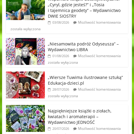
„Cyryl, gdzie jesteś?” i „Tosia
i tajemnica geodety” – Wydawnictwo
DWIE SIOSTRY
Możliwość komentowania
03/08/2026
została wyłączona
„Niesamowita podróż Odyseusza” –
Wydawnictwo LIBRA
Możliwość komentowania
01/08/2026
została wyłączona
„Wiersze Tuwima ilustrowane sztuką”
Edukacja-dzieci.pl
Możliwość komentowania
28/07/2026
została wyłączona
Najpiękniejsze książki o ziołach,
kwiatach i aromaterapii –
Wydawnictwo JEDNOŚĆ
Możliwość komentowania
20/07/2026