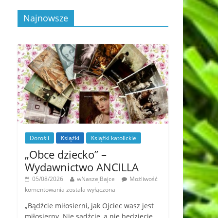
Najnowsze
Dorośli
Książki
Książki katolickie
„Obce dziecko” –
Wydawnictwo ANCILLA
05/08/2026
wNaszejBajce
Możliwość
komentowania
została wyłączona
„Bądźcie miłosierni, jak Ojciec wasz jest
miłosierny. Nie sądźcie, a nie będziecie