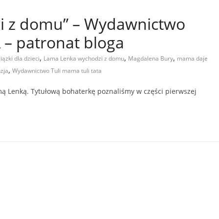
i z domu” – Wydawnictwo
– patronat bloga
,
,
,
iążki dla dzieci
Lama Lenka wychodzi z domu
Magdalena Bury
mama daje
,
zja
Wydawnictwo Tuli mama tuli tata
mą Lenką. Tytułową bohaterkę poznaliśmy w części pierwszej