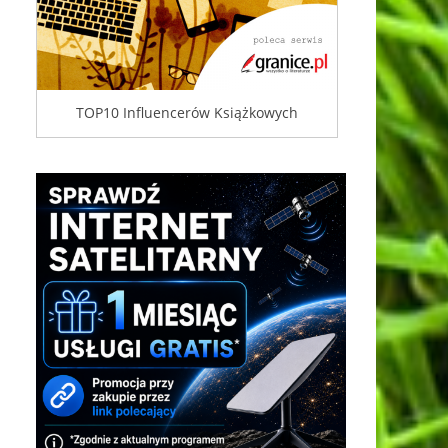
TOP10 Influencerów Książkowych