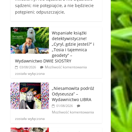
sądzeni; nie potępiajcie, a nie będziecie
potępieni; odpuszczajcie,
Wspaniałe książki
detektywistyczne!
„Cyryl, gdzie jesteś?” i
„Tosia i tajemnica
geodety” –
Wydawnictwo DWIE SIOSTRY
Możliwość komentowania
03/08/2026
została wyłączona
„Niesamowita podróż
Odyseusza” –
Wydawnictwo LIBRA
01/08/2026
Możliwość komentowania
została wyłączona