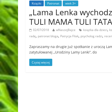
Książki
Patronat
wiek 3+
„Lama Lenka wychodz
TULI MAMA TULI TATA 
,
02/07/2018
wNaszejBajce
książka dla dzieci
ks
,
,
,
,
radę
patronat bloga
Patrycja Filak
psycholog radzi
recen
Zapraszamy na drugie już spotkanie z uroczą La
zatytułowanej „Urodziny Lamy Lenki”, do
Czytaj więcej