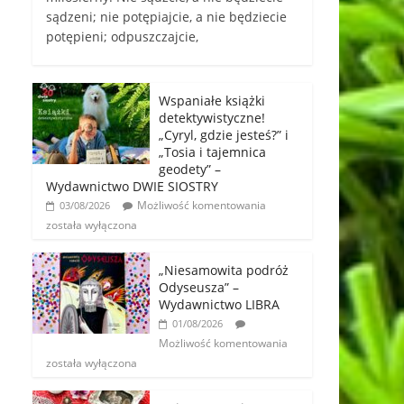
sądzeni; nie potępiajcie, a nie będziecie
potępieni; odpuszczajcie,
Wspaniałe książki
detektywistyczne!
„Cyryl, gdzie jesteś?” i
„Tosia i tajemnica
geodety” –
Wydawnictwo DWIE SIOSTRY
Możliwość komentowania
03/08/2026
została wyłączona
„Niesamowita podróż
Odyseusza” –
Wydawnictwo LIBRA
01/08/2026
Możliwość komentowania
została wyłączona