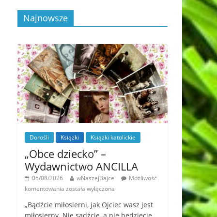
Najnowsze
Dorośli
Książki
Książki katolickie
„Obce dziecko” –
Wydawnictwo ANCILLA
05/08/2026
wNaszejBajce
Możliwość
komentowania
została wyłączona
„Bądźcie miłosierni, jak Ojciec wasz jest
miłosierny. Nie sądźcie, a nie będziecie