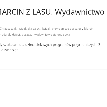
MARCIN Z LASU. Wydawnictwo
,
,
,
 Chrząszczak
książki dla dzieci
książki przyrodnicze dla dzieci
Marcin
,
,
yroda dla dzieci
puszcza
wydawnictwo zielona sowa
dy szukałam dla dzieci ciekawych programów przyrodniczych. Z
ia zwierząt