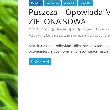
Książki
Patronat
wiek 6+
wiek 9+
Puszcza – Opowiada 
ZIELONA SOWA
11/10/2020
wNaszejBajce
Justyna Hołubowska
,
,
,
Kostrzyński
Marcin z Lasu
polska ilustracja dla dzieci
prz
Marcina z Lasu „odkryłam” kilka miesięcy temu g
przyjemnością pochłonęliśmy fascynujące nagran
Czytaj więcej