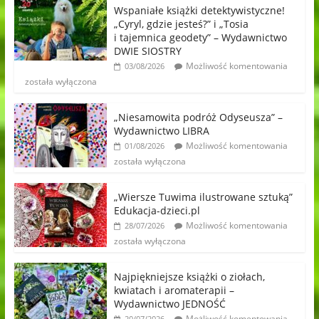
Wspaniałe książki detektywistyczne!
„Cyryl, gdzie jesteś?” i „Tosia
i tajemnica geodety” – Wydawnictwo
DWIE SIOSTRY
Możliwość komentowania
03/08/2026
została wyłączona
„Niesamowita podróż Odyseusza” –
Wydawnictwo LIBRA
Możliwość komentowania
01/08/2026
została wyłączona
„Wiersze Tuwima ilustrowane sztuką”
Edukacja-dzieci.pl
Możliwość komentowania
28/07/2026
została wyłączona
Najpiękniejsze książki o ziołach,
kwiatach i aromaterapii –
Wydawnictwo JEDNOŚĆ
Możliwość komentowania
20/07/2026