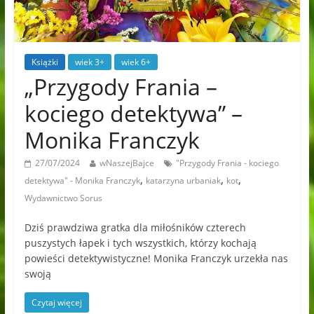
Książki
wiek 3+
wiek 6+
„Przygody Frania –
kociego detektywa” –
Monika Franczyk
27/07/2024
wNaszejBajce
"Przygody Frania - kociego
,
,
,
detektywa" - Monika Franczyk
katarzyna urbaniak
kot
Wydawnictwo Sorus
Dziś prawdziwa gratka dla miłośników czterech
puszystych łapek i tych wszystkich, którzy kochają
powieści detektywistyczne! Monika Franczyk urzekła nas
swoją
Czytaj więcej