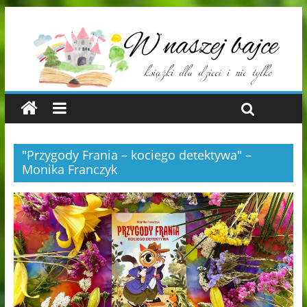
"Przygody Frania – kociego detektywa" –
Monika Franczyk