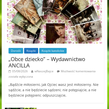
Dorośli
Książki
Książki katolickie
„Obce dziecko” – Wydawnictwo
ANCILLA
05/08/2026
wNaszejBajce
Możliwość komentowania
została wyłączona
„Bądźcie miłosierni, jak Ojciec wasz jest miłosierny. Nie
sądźcie, a nie będziecie sądzeni; nie potępiajcie, a nie
będziecie potępieni; odpuszczajcie,