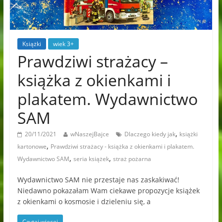
Książki
wiek 3+
Prawdziwi strażacy –
książka z okienkami i
plakatem. Wydawnictwo
SAM
,
20/11/2021
wNaszejBajce
Dlaczego kiedy jak
książki
,
kartonowe
Prawdziwi strażacy - książka z okienkami i plakatem.
,
,
Wydawnictwo SAM
seria książek
straż pożarna
Wydawnictwo SAM nie przestaje nas zaskakiwać!
Niedawno pokazałam Wam ciekawe propozycje książek
z okienkami o kosmosie i dzieleniu się, a
Czytaj więcej