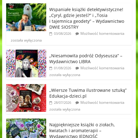
Wspaniałe książki detektywistyczne!
„Cyryl, gdzie jesteś?” i „Tosia
i tajemnica geodety” – Wydawnictwo
DWIE SIOSTRY
Możliwość komentowania
03/08/2026
została wyłączona
„Niesamowita podróż Odyseusza” –
Wydawnictwo LIBRA
Możliwość komentowania
01/08/2026
została wyłączona
„Wiersze Tuwima ilustrowane sztuką”
Edukacja-dzieci.pl
Możliwość komentowania
28/07/2026
została wyłączona
Najpiękniejsze książki o ziołach,
kwiatach i aromaterapii –
Wydawnictwo JEDNOŚĆ