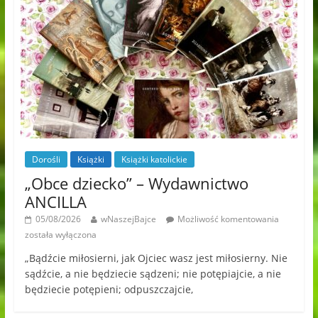
Dorośli
Książki
Książki katolickie
„Obce dziecko” – Wydawnictwo
ANCILLA
05/08/2026
wNaszejBajce
Możliwość komentowania
została wyłączona
„Bądźcie miłosierni, jak Ojciec wasz jest miłosierny. Nie
sądźcie, a nie będziecie sądzeni; nie potępiajcie, a nie
będziecie potępieni; odpuszczajcie,