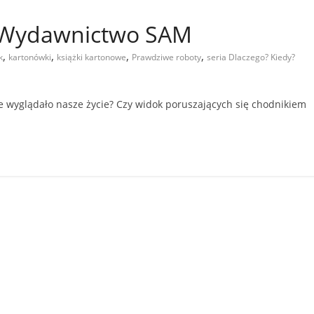
– Wydawnictwo SAM
,
,
,
,
k
kartonówki
książki kartonowe
Prawdziwe roboty
seria Dlaczego? Kiedy?
ie wyglądało nasze życie? Czy widok poruszających się chodnikiem