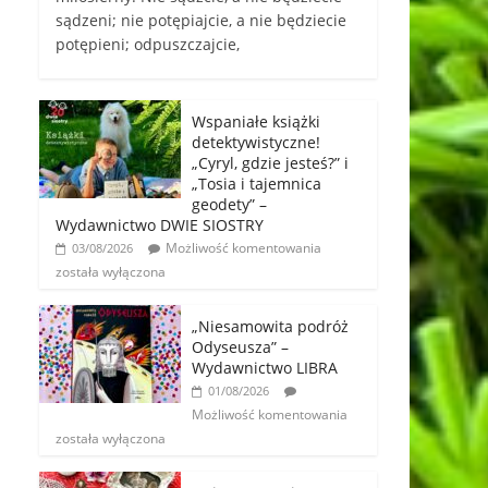
sądzeni; nie potępiajcie, a nie będziecie
potępieni; odpuszczajcie,
Wspaniałe książki
detektywistyczne!
„Cyryl, gdzie jesteś?” i
„Tosia i tajemnica
geodety” –
Wydawnictwo DWIE SIOSTRY
Możliwość komentowania
03/08/2026
została wyłączona
„Niesamowita podróż
Odyseusza” –
Wydawnictwo LIBRA
01/08/2026
Możliwość komentowania
została wyłączona