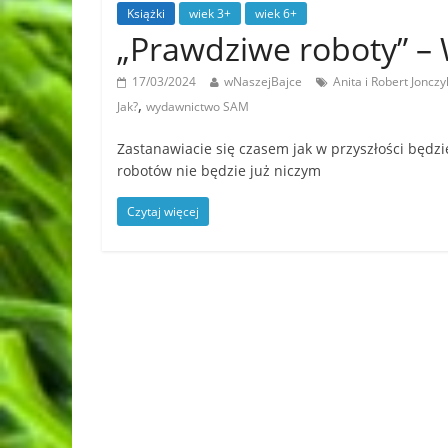
Książki
wiek 3+
wiek 6+
„Prawdziwe roboty” 
17/03/2024
wNaszejBajce
Anita i Robert Jonczy
,
Jak?
wydawnictwo SAM
Zastanawiacie się czasem jak w przyszłości będz
robotów nie będzie już niczym
Czytaj więcej