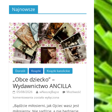
Najnowsze
Dorośli
Książki
Książki katolickie
„Obce dziecko” –
Wydawnictwo ANCILLA
05/08/2026
wNaszejBajce
Możliwość
komentowania
została wyłączona
„Bądźcie miłosierni, jak Ojciec wasz jest
miłosierny. Nie sądźcie, a nie będziecie