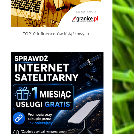
TOP10 Influencerów Książkowych