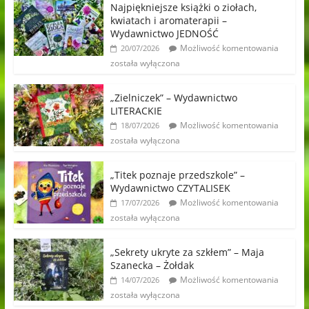
Najpiękniejsze książki o ziołach,
kwiatach i aromaterapii –
Wydawnictwo JEDNOŚĆ
Możliwość komentowania
20/07/2026
została wyłączona
„Zielniczek” – Wydawnictwo
LITERACKIE
Możliwość komentowania
18/07/2026
została wyłączona
„Titek poznaje przedszkole” –
Wydawnictwo CZYTALISEK
Możliwość komentowania
17/07/2026
została wyłączona
„Sekrety ukryte za szkłem” – Maja
Szanecka – Żołdak
Możliwość komentowania
14/07/2026
została wyłączona