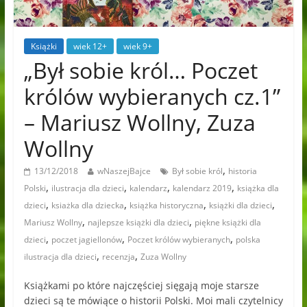
Książki
wiek 12+
wiek 9+
„Był sobie król… Poczet
królów wybieranych cz.1”
– Mariusz Wollny, Zuza
Wollny
,
13/12/2018
wNaszejBajce
Był sobie król
historia
,
,
,
,
Polski
ilustracja dla dzieci
kalendarz
kalendarz 2019
książka dla
,
,
,
,
dzieci
ksiażka dla dziecka
książka historyczna
książki dla dzieci
,
,
Mariusz Wollny
najlepsze książki dla dzieci
piękne książki dla
,
,
,
dzieci
poczet jagiellonów
Poczet królów wybieranych
polska
,
,
ilustracja dla dzieci
recenzja
Zuza Wollny
Książkami po które najczęściej sięgają moje starsze
dzieci są te mówiące o historii Polski. Moi mali czytelnicy