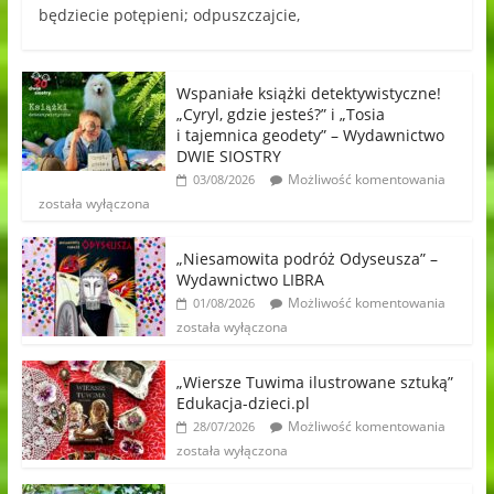
będziecie potępieni; odpuszczajcie,
Wspaniałe książki detektywistyczne!
„Cyryl, gdzie jesteś?” i „Tosia
i tajemnica geodety” – Wydawnictwo
DWIE SIOSTRY
Możliwość komentowania
03/08/2026
została wyłączona
„Niesamowita podróż Odyseusza” –
Wydawnictwo LIBRA
Możliwość komentowania
01/08/2026
została wyłączona
„Wiersze Tuwima ilustrowane sztuką”
Edukacja-dzieci.pl
Możliwość komentowania
28/07/2026
została wyłączona