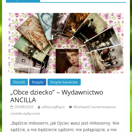
Dorośli
Książki
Książki katolickie
„Obce dziecko” – Wydawnictwo
ANCILLA
05/08/2026
wNaszejBajce
Możliwość komentowania
została wyłączona
„Bądźcie miłosierni, jak Ojciec wasz jest miłosierny. Nie
sądźcie, a nie będziecie sądzeni; nie potępiajcie, a nie