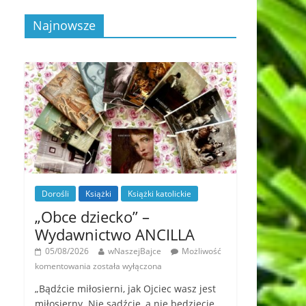
Najnowsze
Dorośli
Książki
Książki katolickie
„Obce dziecko” –
Wydawnictwo ANCILLA
05/08/2026
wNaszejBajce
Możliwość
komentowania
została wyłączona
„Bądźcie miłosierni, jak Ojciec wasz jest
miłosierny. Nie sądźcie, a nie będziecie