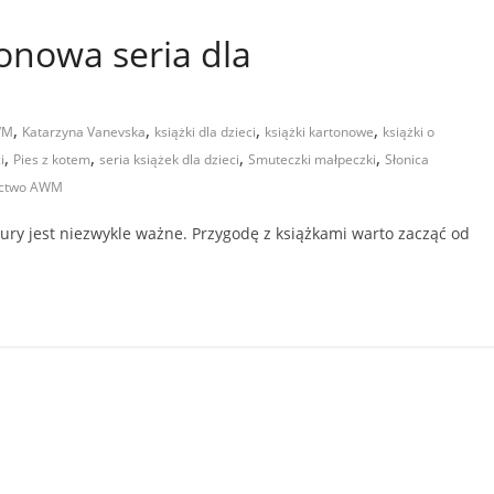
tonowa seria dla
,
,
,
,
WM
Katarzyna Vanevska
książki dla dzieci
książki kartonowe
książki o
,
,
,
,
i
Pies z kotem
seria książek dla dzieci
Smuteczki małpeczki
Słonica
ctwo AWM
ury jest niezwykle ważne. Przygodę z książkami warto zacząć od