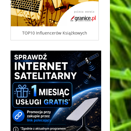
TOP10 Influencerów Książkowych