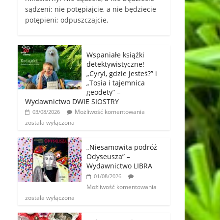
sądzeni; nie potępiajcie, a nie będziecie
potępieni; odpuszczajcie,
Wspaniałe książki
detektywistyczne!
„Cyryl, gdzie jesteś?” i
„Tosia i tajemnica
geodety” –
Wydawnictwo DWIE SIOSTRY
Możliwość komentowania
03/08/2026
została wyłączona
„Niesamowita podróż
Odyseusza” –
Wydawnictwo LIBRA
01/08/2026
Możliwość komentowania
została wyłączona