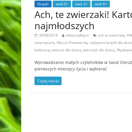
Książki
wiek 0+
wiek 3+
wiek 6+
Ach, te zwierzaki! Kar
najmłodszych
,
30/08/2018
wNaszejBajce
ach te zwierzaki
A
,
,
zwierzętach
Marcin Piwowarski
najlepsze książki dla dziec
,
,
,
baletnica
wiersze dla dzieci
wierszyki dla dzieci
Wydawni
Wprowadzanie małych czytelników w świat literat
pierwszych miesięcy życia i wybierać
Czytaj więcej