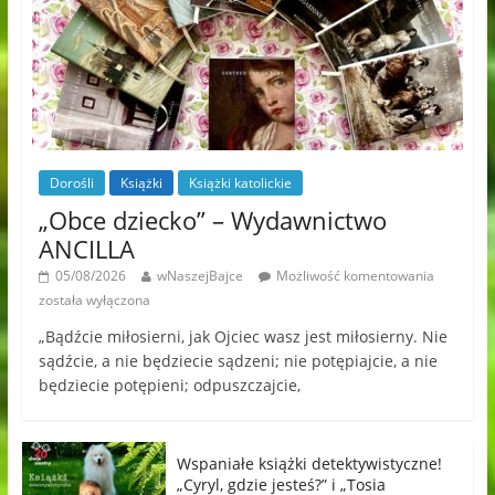
Dorośli
Książki
Książki katolickie
„Obce dziecko” – Wydawnictwo
ANCILLA
05/08/2026
wNaszejBajce
Możliwość komentowania
została wyłączona
„Bądźcie miłosierni, jak Ojciec wasz jest miłosierny. Nie
sądźcie, a nie będziecie sądzeni; nie potępiajcie, a nie
będziecie potępieni; odpuszczajcie,
Wspaniałe książki detektywistyczne!
„Cyryl, gdzie jesteś?” i „Tosia