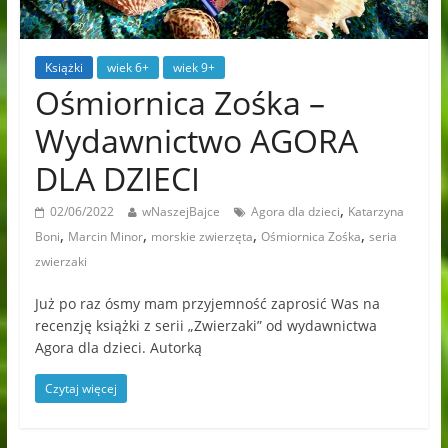
Książki
wiek 6+
wiek 9+
Ośmiornica Zośka –
Wydawnictwo AGORA
DLA DZIECI
,
02/06/2022
wNaszejBajce
Agora dla dzieci
Katarzyna
,
,
,
,
Boni
Marcin Minor
morskie zwierzęta
Ośmiornica Zośka
seria
zwierzaki
Już po raz ósmy mam przyjemność zaprosić Was na
recenzję książki z serii „Zwierzaki” od wydawnictwa
Agora dla dzieci. Autorką
Czytaj więcej