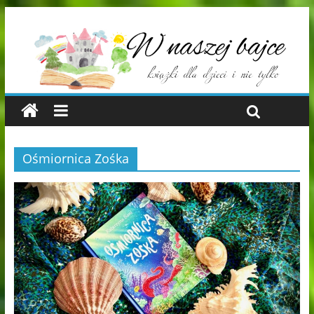
Ośmiornica Zośka