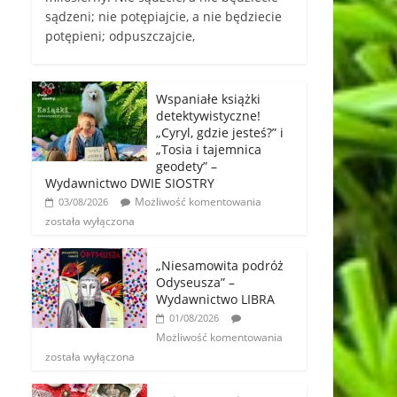
sądzeni; nie potępiajcie, a nie będziecie
potępieni; odpuszczajcie,
Wspaniałe książki
detektywistyczne!
„Cyryl, gdzie jesteś?” i
„Tosia i tajemnica
geodety” –
Wydawnictwo DWIE SIOSTRY
Możliwość komentowania
03/08/2026
została wyłączona
„Niesamowita podróż
Odyseusza” –
Wydawnictwo LIBRA
01/08/2026
Możliwość komentowania
została wyłączona