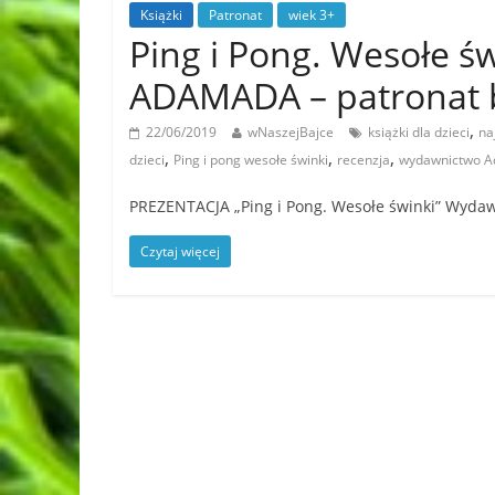
Książki
Patronat
wiek 3+
Ping i Pong. Wesołe ś
ADAMADA – patronat 
,
22/06/2019
wNaszejBajce
książki dla dzieci
na
,
,
,
dzieci
Ping i pong wesołe świnki
recenzja
wydawnictwo 
PREZENTACJA „Ping i Pong. Wesołe świnki” Wy
Czytaj więcej