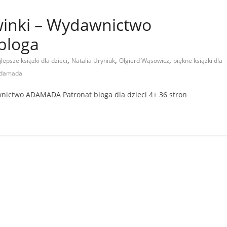
winki – Wydawnictwo
bloga
,
,
,
jlepsze książki dla dzieci
Natalia Uryniuk
Olgierd Wąsowicz
piękne książki dla
Adamada
dawnictwo ADAMADA Patronat bloga dla dzieci 4+ 36 stron