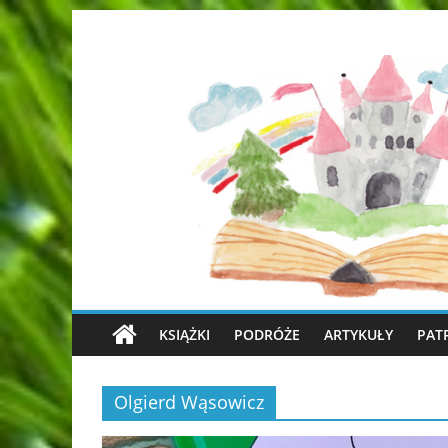
KSIĄŻKI
PODRÓŻE
ARTYKUŁY
PAT
Olgierd Wąsowicz