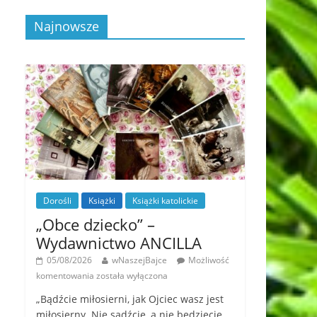
Najnowsze
Dorośli
Książki
Książki katolickie
„Obce dziecko” –
Wydawnictwo ANCILLA
05/08/2026
wNaszejBajce
Możliwość
komentowania
została wyłączona
„Bądźcie miłosierni, jak Ojciec wasz jest
miłosierny. Nie sądźcie, a nie będziecie