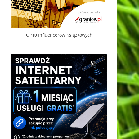
TOP10 Influencerów Książkowych