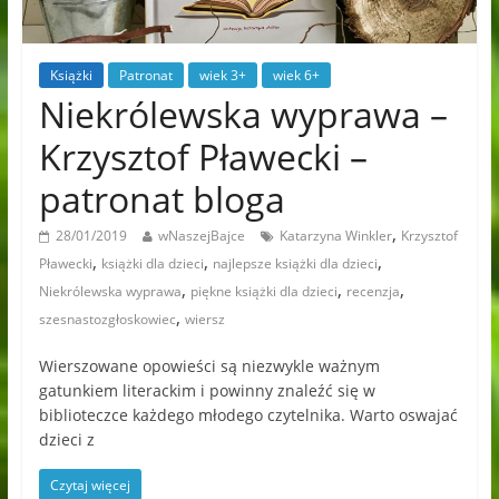
Książki
Patronat
wiek 3+
wiek 6+
Niekrólewska wyprawa –
Krzysztof Pławecki –
patronat bloga
,
28/01/2019
wNaszejBajce
Katarzyna Winkler
Krzysztof
,
,
,
Pławecki
książki dla dzieci
najlepsze książki dla dzieci
,
,
,
Niekrólewska wyprawa
piękne książki dla dzieci
recenzja
,
szesnastozgłoskowiec
wiersz
Wierszowane opowieści są niezwykle ważnym
gatunkiem literackim i powinny znaleźć się w
biblioteczce każdego młodego czytelnika. Warto oswajać
dzieci z
Czytaj więcej