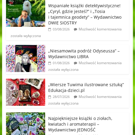
Wspaniałe książki detektywistyczne!
„Cyryl, gdzie jesteś?” i „Tosia
i tajemnica geodety” – Wydawnictwo
DWIE SIOSTRY
Możliwość komentowania
03/08/2026
została wyłączona
„Niesamowita podróż Odyseusza” –
Wydawnictwo LIBRA
Możliwość komentowania
01/08/2026
została wyłączona
„Wiersze Tuwima ilustrowane sztuką”
Edukacja-dzieci.pl
Możliwość komentowania
28/07/2026
została wyłączona
Najpiękniejsze książki o ziołach,
kwiatach i aromaterapii –
Wydawnictwo JEDNOŚĆ