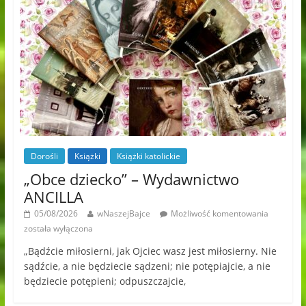
Dorośli
Książki
Książki katolickie
„Obce dziecko” – Wydawnictwo
ANCILLA
05/08/2026
wNaszejBajce
Możliwość komentowania
została wyłączona
„Bądźcie miłosierni, jak Ojciec wasz jest miłosierny. Nie
sądźcie, a nie będziecie sądzeni; nie potępiajcie, a nie
będziecie potępieni; odpuszczajcie,