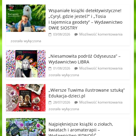
Wspaniałe książki detektywistyczne!
„Cyryl, gdzie jesteś?” i „Tosia
i tajemnica geodety” – Wydawnictwo
DWIE SIOSTRY
Możliwość komentowania
03/08/2026
została wyłączona
„Niesamowita podróż Odyseusza” –
Wydawnictwo LIBRA
Możliwość komentowania
01/08/2026
została wyłączona
„Wiersze Tuwima ilustrowane sztuką”
Edukacja-dzieci.pl
Możliwość komentowania
28/07/2026
została wyłączona
Najpiękniejsze książki o ziołach,
kwiatach i aromaterapii –
Wydawnictwo JEDNOŚĆ