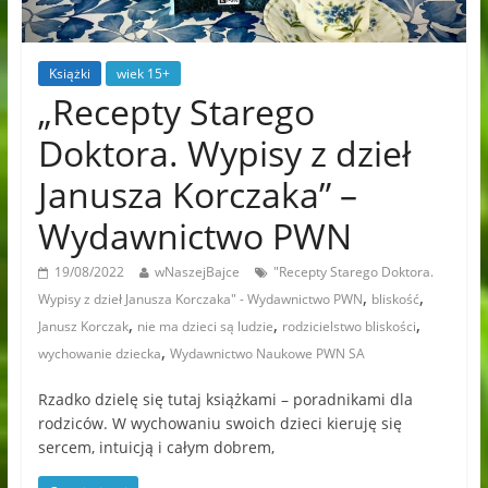
Książki
wiek 15+
„Recepty Starego
Doktora. Wypisy z dzieł
Janusza Korczaka” –
Wydawnictwo PWN
19/08/2022
wNaszejBajce
"Recepty Starego Doktora.
,
,
Wypisy z dzieł Janusza Korczaka" - Wydawnictwo PWN
bliskość
,
,
,
Janusz Korczak
nie ma dzieci są ludzie
rodzicielstwo bliskości
,
wychowanie dziecka
Wydawnictwo Naukowe PWN SA
Rzadko dzielę się tutaj książkami – poradnikami dla
rodziców. W wychowaniu swoich dzieci kieruję się
sercem, intuicją i całym dobrem,