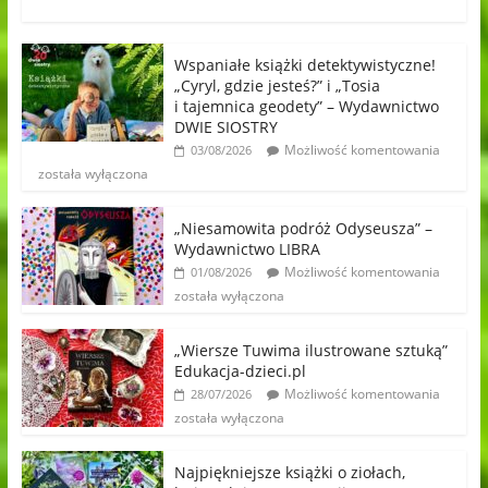
Wspaniałe książki detektywistyczne!
„Cyryl, gdzie jesteś?” i „Tosia
i tajemnica geodety” – Wydawnictwo
DWIE SIOSTRY
Możliwość komentowania
03/08/2026
została wyłączona
„Niesamowita podróż Odyseusza” –
Wydawnictwo LIBRA
Możliwość komentowania
01/08/2026
została wyłączona
„Wiersze Tuwima ilustrowane sztuką”
Edukacja-dzieci.pl
Możliwość komentowania
28/07/2026
została wyłączona
Najpiękniejsze książki o ziołach,