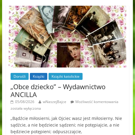
Dorośli
Książki
Książki katolickie
„Obce dziecko” – Wydawnictwo
ANCILLA
05/08/2026
wNaszejBajce
Możliwość komentowania
została wyłączona
„Bądźcie miłosierni, jak Ojciec wasz jest miłosierny. Nie
sądźcie, a nie będziecie sądzeni; nie potępiajcie, a nie
będziecie potępieni; odpuszczajcie,