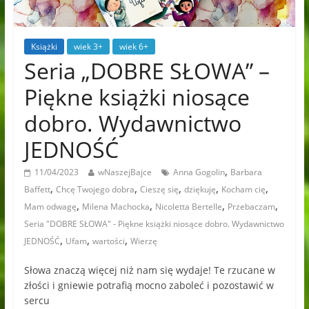
Książki
wiek 3+
wiek 6+
Seria „DOBRE SŁOWA” –
Piękne książki niosące
dobro. Wydawnictwo
JEDNOŚĆ
,
11/04/2023
wNaszejBajce
Anna Gogolin
Barbara
,
,
,
,
,
Baffett
Chcę Twojego dobra
Cieszę się
dziękuję
Kocham cię
,
,
,
,
Mam odwagę
Milena Machocka
Nicoletta Bertelle
Przebaczam
Seria "DOBRE SŁOWA" - Piękne książki niosące dobro. Wydawnictwo
,
,
,
JEDNOŚĆ
Ufam
wartości
Wierzę
Słowa znaczą więcej niż nam się wydaje! Te rzucane w
złości i gniewie potrafią mocno zaboleć i pozostawić w
sercu