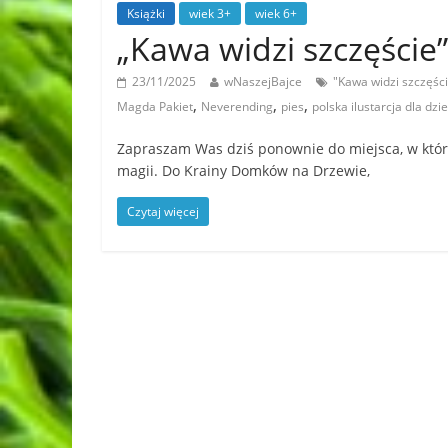
Książki
wiek 3+
wiek 6+
„Kawa widzi szczęście
23/11/2025
wNaszejBajce
"Kawa widzi szczęśc
,
,
,
Magda Pakiet
Neverending
pies
polska ilustarcja dla dzie
Zapraszam Was dziś ponownie do miejsca, w któ
magii. Do Krainy Domków na Drzewie,
Czytaj więcej