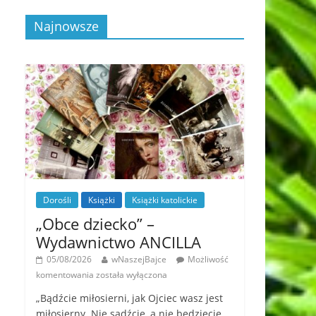
Najnowsze
Dorośli
Książki
Książki katolickie
„Obce dziecko” –
Wydawnictwo ANCILLA
05/08/2026
wNaszejBajce
Możliwość
komentowania
została wyłączona
„Bądźcie miłosierni, jak Ojciec wasz jest
miłosierny. Nie sądźcie, a nie będziecie