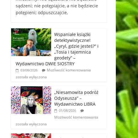
sądzeni; nie potępiajcie, a nie będziecie
potępieni; odpuszczajcie,
Wspaniałe książki
detektywistyczne!
„Cyryl, gdzie jesteś?” i
„Tosia i tajemnica
geodety” –
Wydawnictwo DWIE SIOSTRY
Możliwość komentowania
03/08/2026
została wyłączona
„Niesamowita podróż
Odyseusza” –
Wydawnictwo LIBRA
01/08/2026
Możliwość komentowania
została wyłączona