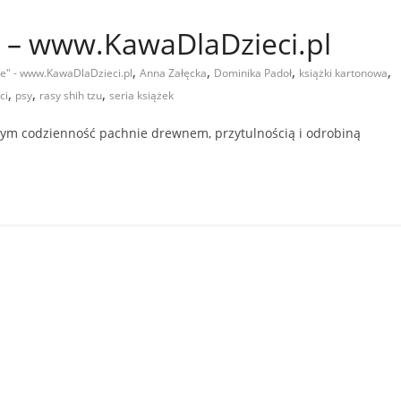
” – www.KawaDlaDzieci.pl
,
,
,
,
ie" - www.KawaDlaDzieci.pl
Anna Załęcka
Dominika Padoł
książki kartonowa
,
,
,
ci
psy
rasy shih tzu
seria książek
rym codzienność pachnie drewnem, przytulnością i odrobiną