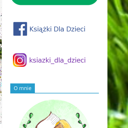
O mnie