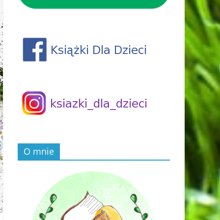
O mnie