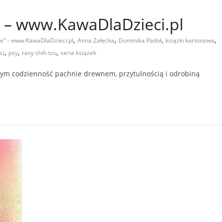
” – www.KawaDlaDzieci.pl
,
,
,
,
ie" - www.KawaDlaDzieci.pl
Anna Załęcka
Dominika Padoł
książki kartonowa
,
,
,
ci
psy
rasy shih tzu
seria książek
rym codzienność pachnie drewnem, przytulnością i odrobiną