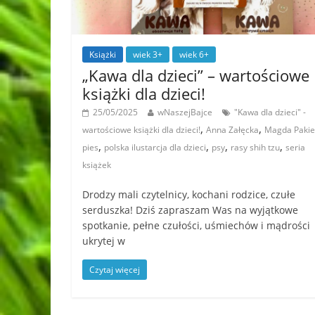
Książki
wiek 3+
wiek 6+
„Kawa dla dzieci” – wartościowe
książki dla dzieci!
25/05/2025
wNaszejBajce
"Kawa dla dzieci" -
,
,
wartościowe książki dla dzieci!
Anna Załęcka
Magda Pakie
,
,
,
,
pies
polska ilustarcja dla dzieci
psy
rasy shih tzu
seria
książek
Drodzy mali czytelnicy, kochani rodzice, czułe
serduszka! Dziś zapraszam Was na wyjątkowe
spotkanie, pełne czułości, uśmiechów i mądrości
ukrytej w
Czytaj więcej