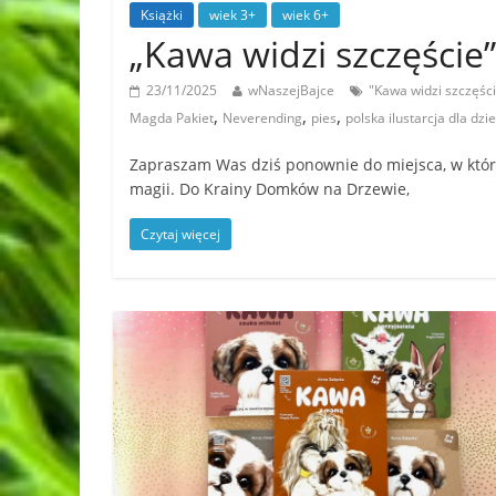
Książki
wiek 3+
wiek 6+
„Kawa widzi szczęście
23/11/2025
wNaszejBajce
"Kawa widzi szczęśc
,
,
,
Magda Pakiet
Neverending
pies
polska ilustarcja dla dzie
Zapraszam Was dziś ponownie do miejsca, w któ
magii. Do Krainy Domków na Drzewie,
Czytaj więcej