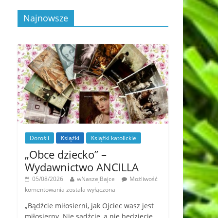
Najnowsze
Dorośli
Książki
Książki katolickie
„Obce dziecko” –
Wydawnictwo ANCILLA
05/08/2026
wNaszejBajce
Możliwość
komentowania
została wyłączona
„Bądźcie miłosierni, jak Ojciec wasz jest
miłosierny. Nie sądźcie, a nie będziecie