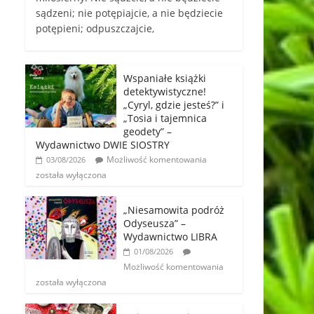
sądzeni; nie potępiajcie, a nie będziecie
potępieni; odpuszczajcie,
Wspaniałe książki
detektywistyczne!
„Cyryl, gdzie jesteś?” i
„Tosia i tajemnica
geodety” –
Wydawnictwo DWIE SIOSTRY
Możliwość komentowania
03/08/2026
została wyłączona
„Niesamowita podróż
Odyseusza” –
Wydawnictwo LIBRA
01/08/2026
Możliwość komentowania
została wyłączona