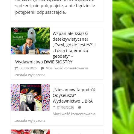
sądzeni; nie potępiajcie, a nie będziecie
potępieni; odpuszczajcie,
Wspaniałe książki
detektywistyczne!
„Cyryl, gdzie jesteś?” i
„Tosia i tajemnica
geodety” –
Wydawnictwo DWIE SIOSTRY
Możliwość komentowania
03/08/2026
została wyłączona
„Niesamowita podróż
Odyseusza” –
Wydawnictwo LIBRA
01/08/2026
Możliwość komentowania
została wyłączona