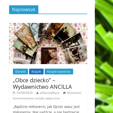
Najnowsze
Dorośli
Książki
Książki katolickie
„Obce dziecko” –
Wydawnictwo ANCILLA
05/08/2026
wNaszejBajce
Możliwość
komentowania
została wyłączona
„Bądźcie miłosierni, jak Ojciec wasz jest
miłosierny. Nie sądźcie, a nie będziecie