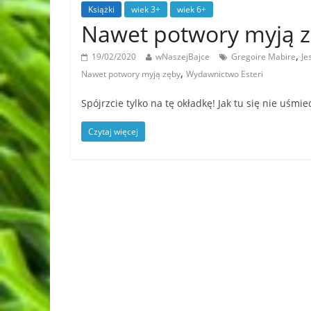
Książki
wiek 3+
wiek 6+
Nawet potwory myją 
,
19/02/2020
wNaszejBajce
Gregoire Mabire
Je
,
Nawet potwory myją zęby
Wydawnictwo Esteri
Spójrzcie tylko na tę okładkę! Jak tu się nie uśmi
Czytaj więcej