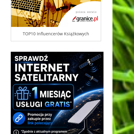
TOP10 Influencerów Książkowych