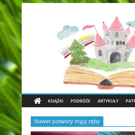
KSIĄŻKI
PODRÓŻE
ARTYKUŁY
PAT
Nawet potwory myją zęby