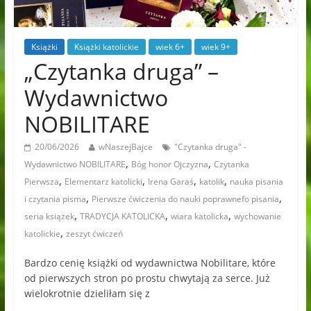
Książki
Książki katolickie
wiek 6+
wiek 9+
„Czytanka druga” –
Wydawnictwo
NOBILITARE
20/06/2026
wNaszejBajce
"Czytanka druga" -
,
,
Wydawnictwo NOBILITARE
Bóg honor Ojczyzna
Czytanka
,
,
,
,
Pierwsza
Elementarz katolicki
Irena Garaś
katolik
nauka pisania
,
,
i czytania pisma
Pierwsze ćwiczenia do nauki poprawnefo pisania
,
,
,
seria książek
TRADYCJA KATOLICKA
wiara katolicka
wychowanie
,
katolickie
zeszyt ćwiczeń
Bardzo cenię książki od wydawnictwa Nobilitare, które
od pierwszych stron po prostu chwytają za serce. Już
wielokrotnie dzieliłam się z