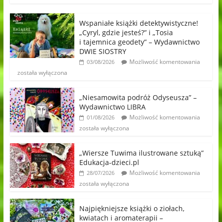
Wspaniałe książki detektywistyczne!
„Cyryl, gdzie jesteś?” i „Tosia
i tajemnica geodety” – Wydawnictwo
DWIE SIOSTRY
Możliwość komentowania
03/08/2026
została wyłączona
„Niesamowita podróż Odyseusza” –
Wydawnictwo LIBRA
Możliwość komentowania
01/08/2026
została wyłączona
„Wiersze Tuwima ilustrowane sztuką”
Edukacja-dzieci.pl
Możliwość komentowania
28/07/2026
została wyłączona
Najpiękniejsze książki o ziołach,
kwiatach i aromaterapii –