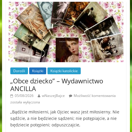
Dorośli
Książki
Książki katolickie
„Obce dziecko” – Wydawnictwo
ANCILLA
05/08/2026
wNaszejBajce
Możliwość komentowania
została wyłączona
„Bądźcie miłosierni, jak Ojciec wasz jest miłosierny. Nie
sądźcie, a nie będziecie sądzeni; nie potępiajcie, a nie
będziecie potępieni; odpuszczajcie,