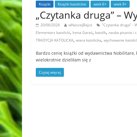
Książki
Książki katolickie
wiek 6+
wiek 9+
„Czytanka druga” – 
20/06/2026
wNaszejBajce
"Czytanka druga" -
,
,
,
Elementarz katolicki
Irena Garaś
katolik
nauka pisania i 
,
,
TRADYCJA KATOLICKA
wiara katolicka
wychowanie katolic
Bardzo cenię książki od wydawnictwa Nobilitare, 
wielokrotnie dzieliłam się z
Czytaj więcej