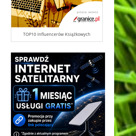
TOP10 Influencerów Książkowych