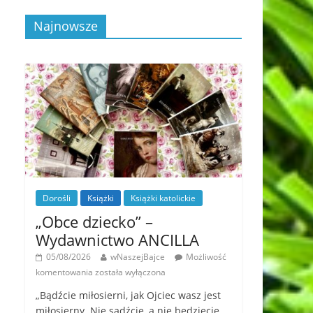
Najnowsze
Dorośli
Książki
Książki katolickie
„Obce dziecko” –
Wydawnictwo ANCILLA
05/08/2026
wNaszejBajce
Możliwość
komentowania
została wyłączona
„Bądźcie miłosierni, jak Ojciec wasz jest
miłosierny. Nie sądźcie, a nie będziecie