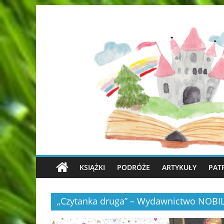
KSIĄŻKI
PODRÓŻE
ARTYKUŁY
PAT
„Czytanka druga” – Wydawnictwo NOBI