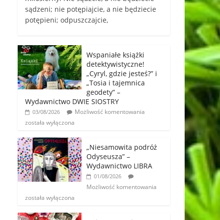
sądzeni; nie potępiajcie, a nie będziecie
potępieni; odpuszczajcie,
Wspaniałe książki
detektywistyczne!
„Cyryl, gdzie jesteś?” i
„Tosia i tajemnica
geodety” –
Wydawnictwo DWIE SIOSTRY
Możliwość komentowania
03/08/2026
została wyłączona
„Niesamowita podróż
Odyseusza” –
Wydawnictwo LIBRA
01/08/2026
Możliwość komentowania
została wyłączona