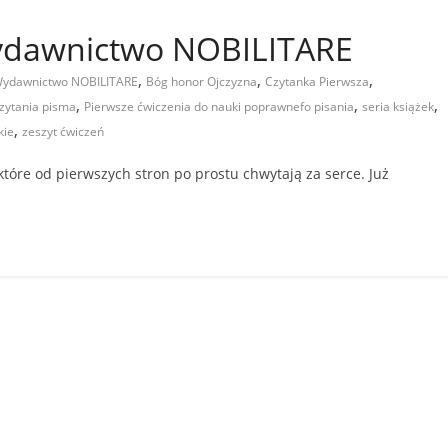
Wydawnictwo NOBILITARE
,
,
,
 Wydawnictwo NOBILITARE
Bóg honor Ojczyzna
Czytanka Pierwsza
,
,
,
czytania pisma
Pierwsze ćwiczenia do nauki poprawnefo pisania
seria książek
,
kie
zeszyt ćwiczeń
które od pierwszych stron po prostu chwytają za serce. Już