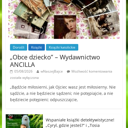
Dorośli
Książki
Książki katolickie
„Obce dziecko” – Wydawnictwo
ANCILLA
05/08/2026
wNaszejBajce
Możliwość komentowania
została wyłączona
„Bądźcie miłosierni, jak Ojciec wasz jest miłosierny. Nie
sądźcie, a nie będziecie sądzeni; nie potępiajcie, a nie
będziecie potępieni; odpuszczajcie,
Wspaniałe książki detektywistyczne!
„Cyryl, gdzie jesteś?” i „Tosia