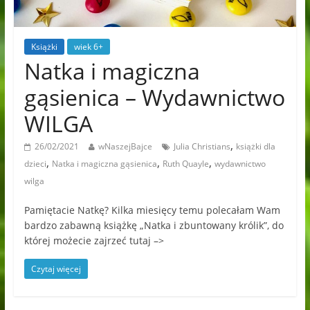
Książki
wiek 6+
Natka i magiczna
gąsienica – Wydawnictwo
WILGA
,
26/02/2021
wNaszejBajce
Julia Christians
książki dla
,
,
,
dzieci
Natka i magiczna gąsienica
Ruth Quayle
wydawnictwo
wilga
Pamiętacie Natkę? Kilka miesięcy temu polecałam Wam
bardzo zabawną książkę „Natka i zbuntowany królik”, do
której możecie zajrzeć tutaj –>
Czytaj więcej