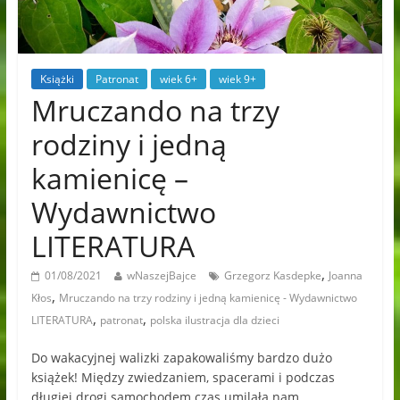
Książki
Patronat
wiek 6+
wiek 9+
Mruczando na trzy
rodziny i jedną
kamienicę –
Wydawnictwo
LITERATURA
,
01/08/2021
wNaszejBajce
Grzegorz Kasdepke
Joanna
,
Kłos
Mruczando na trzy rodziny i jedną kamienicę - Wydawnictwo
,
,
LITERATURA
patronat
polska ilustracja dla dzieci
Do wakacyjnej walizki zapakowaliśmy bardzo dużo
książek! Między zwiedzaniem, spacerami i podczas
długiej drogi samochodem czas umilała nam