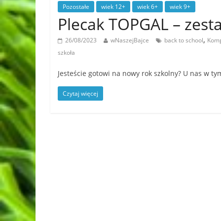
Pozostałe
wiek 12+
wiek 6+
wiek 9+
Plecak TOPGAL – zesta
,
26/08/2023
wNaszejBajce
back to school
Komp
szkoła
Jesteście gotowi na nowy rok szkolny? U nas w ty
Czytaj więcej