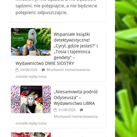
sądzeni; nie potępiajcie, a nie będziecie
potępieni; odpuszczajcie,
Wspaniałe książki
detektywistyczne!
„Cyryl, gdzie jesteś?” i
„Tosia i tajemnica
geodety” –
Wydawnictwo DWIE SIOSTRY
Możliwość komentowania
03/08/2026
została wyłączona
„Niesamowita podróż
Odyseusza” –
Wydawnictwo LIBRA
01/08/2026
Możliwość komentowania
została wyłączona