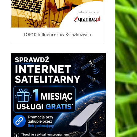
TOP10 Influencerów Książkowych