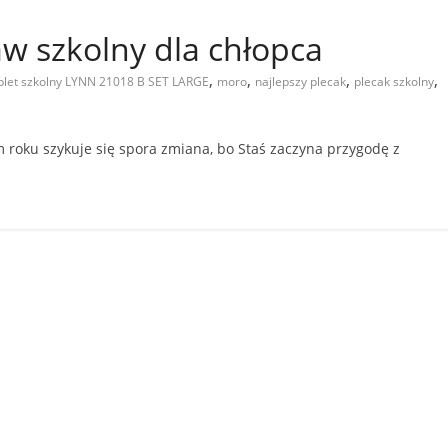
w szkolny dla chłopca
,
,
,
,
let szkolny LYNN 21018 B SET LARGE
moro
najlepszy plecak
plecak szkolny
m roku szykuje się spora zmiana, bo Staś zaczyna przygodę z