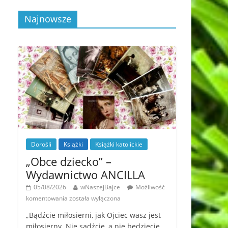
Najnowsze
Dorośli
Książki
Książki katolickie
„Obce dziecko” –
Wydawnictwo ANCILLA
05/08/2026
wNaszejBajce
Możliwość
komentowania
została wyłączona
„Bądźcie miłosierni, jak Ojciec wasz jest
miłosierny. Nie sądźcie, a nie będziecie