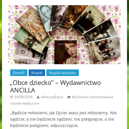
Dorośli
Książki
Książki katolickie
„Obce dziecko” – Wydawnictwo
ANCILLA
05/08/2026
wNaszejBajce
Możliwość komentowania
została wyłączona
„Bądźcie miłosierni, jak Ojciec wasz jest miłosierny. Nie
sądźcie, a nie będziecie sądzeni; nie potępiajcie, a nie
będziecie potępieni; odpuszczajcie,