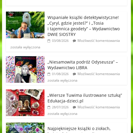
Wspaniałe książki detektywistyczne!
„Cyryl, gdzie jesteś?” i „Tosia
i tajemnica geodety” – Wydawnictwo
DWIE SIOSTRY
Możliwość komentowania
03/08/2026
została wyłączona
„Niesamowita podróż Odyseusza” –
Wydawnictwo LIBRA
Możliwość komentowania
01/08/2026
została wyłączona
„Wiersze Tuwima ilustrowane sztuką”
Edukacja-dzieci.pl
Możliwość komentowania
28/07/2026
została wyłączona
Najpiękniejsze książki o ziołach,