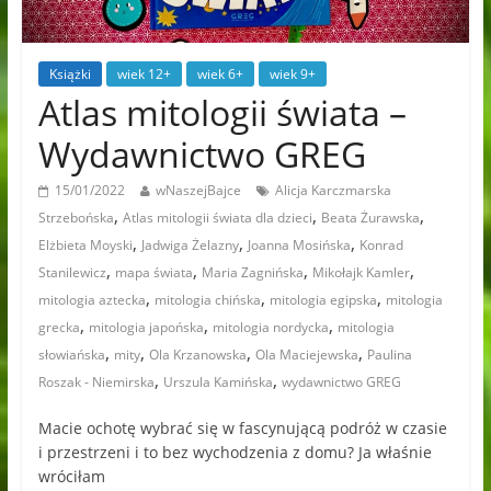
Książki
wiek 12+
wiek 6+
wiek 9+
Atlas mitologii świata –
Wydawnictwo GREG
15/01/2022
wNaszejBajce
Alicja Karczmarska
,
,
,
Strzebońska
Atlas mitologii świata dla dzieci
Beata Żurawska
,
,
,
Elżbieta Moyski
Jadwiga Żelazny
Joanna Mosińska
Konrad
,
,
,
,
Stanilewicz
mapa świata
Maria Zagnińska
Mikołajk Kamler
,
,
,
mitologia aztecka
mitologia chińska
mitologia egipska
mitologia
,
,
,
grecka
mitologia japońska
mitologia nordycka
mitologia
,
,
,
,
słowiańska
mity
Ola Krzanowska
Ola Maciejewska
Paulina
,
,
Roszak - Niemirska
Urszula Kamińska
wydawnictwo GREG
Macie ochotę wybrać się w fascynującą podróż w czasie
i przestrzeni i to bez wychodzenia z domu? Ja właśnie
wróciłam