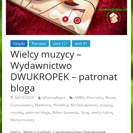
Książki
Patronat
wiek 12+
wiek 9+
Wielcy muzycy –
Wydawnictwo
DWUKROPEK – patronat
bloga
,
,
04/10/2020
wNaszejBajce
ABBA
Elton John
Maciej
,
,
,
,
,
Szymanowicz
Madonna
Metallica
Michael Jackson
muzycy
,
,
,
,
,
muzyka
patornat bloga
Robert Janowski
Sting
wielcy ludzie
Wielcy muzycy
Seria „Wielcy ludzie” z wydawnictwa Dwukropek