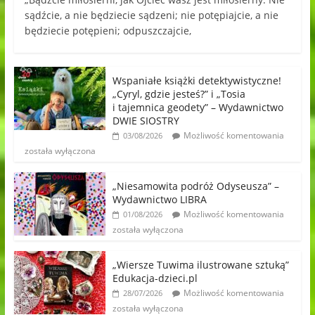
sądźcie, a nie będziecie sądzeni; nie potępiajcie, a nie
będziecie potępieni; odpuszczajcie,
Wspaniałe książki detektywistyczne!
„Cyryl, gdzie jesteś?” i „Tosia
i tajemnica geodety” – Wydawnictwo
DWIE SIOSTRY
Możliwość komentowania
03/08/2026
została wyłączona
„Niesamowita podróż Odyseusza” –
Wydawnictwo LIBRA
Możliwość komentowania
01/08/2026
została wyłączona
„Wiersze Tuwima ilustrowane sztuką”
Edukacja-dzieci.pl
Możliwość komentowania
28/07/2026
została wyłączona