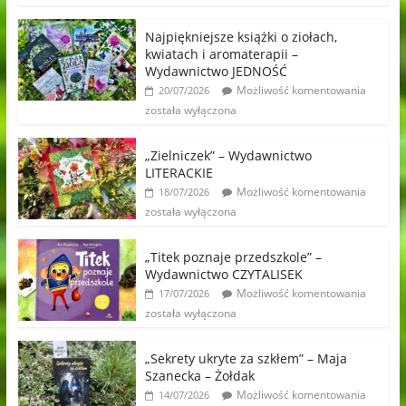
Najpiękniejsze książki o ziołach,
kwiatach i aromaterapii –
Wydawnictwo JEDNOŚĆ
Możliwość komentowania
20/07/2026
została wyłączona
„Zielniczek” – Wydawnictwo
LITERACKIE
Możliwość komentowania
18/07/2026
została wyłączona
„Titek poznaje przedszkole” –
Wydawnictwo CZYTALISEK
Możliwość komentowania
17/07/2026
została wyłączona
„Sekrety ukryte za szkłem” – Maja
Szanecka – Żołdak
Możliwość komentowania
14/07/2026