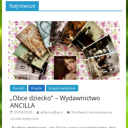
Najnowsze
Dorośli
Książki
Książki katolickie
„Obce dziecko” – Wydawnictwo
ANCILLA
05/08/2026
wNaszejBajce
Możliwość komentowania
została wyłączona
„Bądźcie miłosierni, jak Ojciec wasz jest miłosierny. Nie