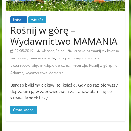
Książki
wiek 3+
Rośnij w górę –
Wydawnictwo MAMANIA
,
22/05/2019
wNaszejBajce
książka harmonijka
książka
,
,
,
kartonowa
miarka wzrostu
najlepsze książki dla dzieci
,
,
,
,
picturebook
piękne książki dla dzieci
recenzja
Rośnij w górę
Tom
,
Schamp
wydawnictwo Mamania
Bardzo byliśmy ciekawi tej książki. Gdy po raz pierwszy
dojrzałam ją w zapowiedziach zastanawiałam się co
skrywa środek i czy
Czytaj więcej