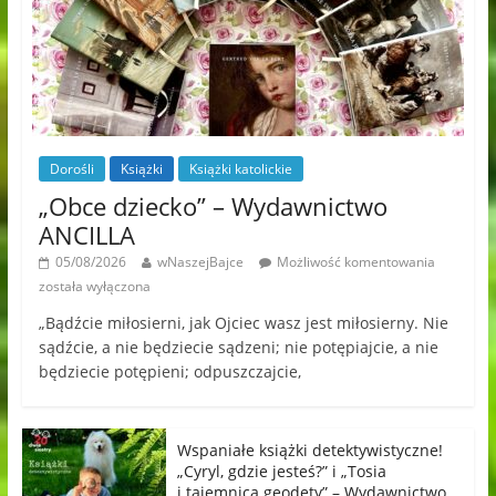
Dorośli
Książki
Książki katolickie
„Obce dziecko” – Wydawnictwo
ANCILLA
05/08/2026
wNaszejBajce
Możliwość komentowania
została wyłączona
„Bądźcie miłosierni, jak Ojciec wasz jest miłosierny. Nie
sądźcie, a nie będziecie sądzeni; nie potępiajcie, a nie
będziecie potępieni; odpuszczajcie,
Wspaniałe książki detektywistyczne!
„Cyryl, gdzie jesteś?” i „Tosia
i tajemnica geodety” – Wydawnictwo