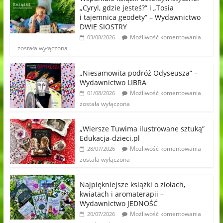
„Cyryl, gdzie jesteś?” i „Tosia
i tajemnica geodety” – Wydawnictwo
DWIE SIOSTRY
Możliwość komentowania
03/08/2026
została wyłączona
„Niesamowita podróż Odyseusza” –
Wydawnictwo LIBRA
Możliwość komentowania
01/08/2026
została wyłączona
„Wiersze Tuwima ilustrowane sztuką”
Edukacja-dzieci.pl
Możliwość komentowania
28/07/2026
została wyłączona
Najpiękniejsze książki o ziołach,
kwiatach i aromaterapii –
Wydawnictwo JEDNOŚĆ
Możliwość komentowania
20/07/2026