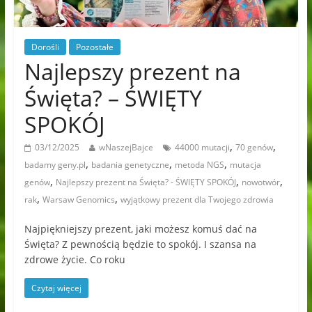
Dorośli
Pozostałe
Najlepszy prezent na
Święta? – ŚWIĘTY
SPOKÓJ
,
,
03/12/2025
wNaszejBajce
44000 mutacji
70 genów
,
,
,
badamy geny.pl
badania genetyczne
metoda NGS
mutacja
,
,
,
genów
Najlepszy prezent na Święta? - ŚWIĘTY SPOKÓJ
nowotwór
,
,
rak
Warsaw Genomics
wyjątkowy prezent dla Twojego zdrowia
Najpiękniejszy prezent, jaki możesz komuś dać na
Święta? Z pewnością będzie to spokój. I szansa na
zdrowe życie. Co roku
Czytaj więcej