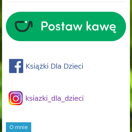
O mnie