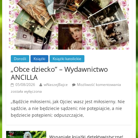
Dorośli
Książki
Książki katolickie
„Obce dziecko” – Wydawnictwo
ANCILLA
05/08/2026
wNaszejBajce
Możliwość komentowania
została wyłączona
„Bądźcie miłosierni, jak Ojciec wasz jest miłosierny. Nie
sądźcie, a nie będziecie sądzeni; nie potępiajcie, a nie
będziecie potępieni; odpuszczajcie,
Wspaniałe książki detektywistyczne!