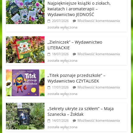
Najpiękniejsze książki o ziołach,
kwiatach i aromaterapii –
Wydawnictwo JEDNOŚĆ
Możliwość komentowania
20/07/2026
została wyłączona
„Zielniczek” – Wydawnictwo
LITERACKIE
Możliwość komentowania
18/07/2026
została wyłączona
„Titek poznaje przedszkole” –
Wydawnictwo CZYTALISEK
Możliwość komentowania
17/07/2026
została wyłączona
„Sekrety ukryte za szkłem” – Maja
Szanecka – Żołdak
Możliwość komentowania
14/07/2026
została wyłączona