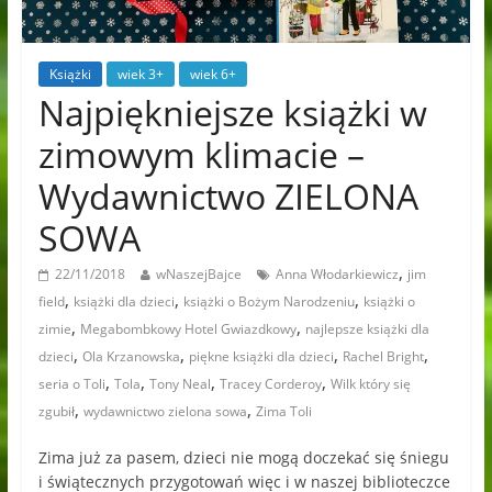
Książki
wiek 3+
wiek 6+
Najpiękniejsze książki w
zimowym klimacie –
Wydawnictwo ZIELONA
SOWA
,
22/11/2018
wNaszejBajce
Anna Włodarkiewicz
jim
,
,
,
field
książki dla dzieci
książki o Bożym Narodzeniu
książki o
,
,
zimie
Megabombkowy Hotel Gwiazdkowy
najlepsze książki dla
,
,
,
,
dzieci
Ola Krzanowska
piękne książki dla dzieci
Rachel Bright
,
,
,
,
seria o Toli
Tola
Tony Neal
Tracey Corderoy
Wilk który się
,
,
zgubił
wydawnictwo zielona sowa
Zima Toli
Zima już za pasem, dzieci nie mogą doczekać się śniegu
i świątecznych przygotowań więc i w naszej biblioteczce