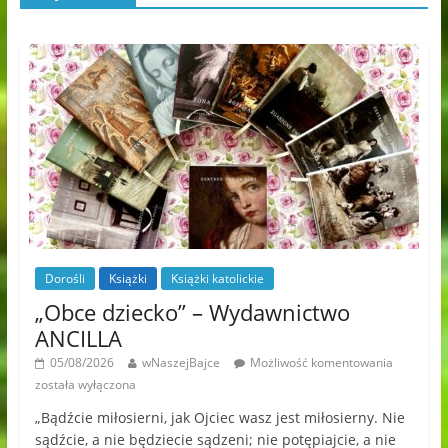
Dorośli
Książki
Książki katolickie
„Obce dziecko” – Wydawnictwo
ANCILLA
05/08/2026
wNaszejBajce
Możliwość komentowania
została wyłączona
„Bądźcie miłosierni, jak Ojciec wasz jest miłosierny. Nie
sądźcie, a nie będziecie sądzeni; nie potępiajcie, a nie