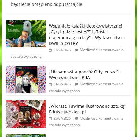
będziecie potępieni; odpuszczajcie,
Wspaniałe książki detektywistyczne!
„Cyryl, gdzie jesteś?” i „Tosia
i tajemnica geodety” – Wydawnictwo
DWIE SIOSTRY
Możliwość komentowania
03/08/2026
została wyłączona
„Niesamowita podróż Odyseusza” –
Wydawnictwo LIBRA
Możliwość komentowania
01/08/2026
została wyłączona
„Wiersze Tuwima ilustrowane sztuką”
Edukacja-dzieci.pl
Możliwość komentowania
28/07/2026
została wyłączona