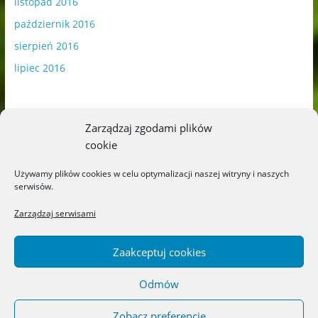
listopad 2016
październik 2016
sierpień 2016
lipiec 2016
Zarządzaj zgodami plików
cookie
Publikowane materiały zawierają płatną promocję.
Używamy plików cookies w celu optymalizacji naszej witryny i naszych
serwisów.
Polityka plików cookies
-
Polityka prywatności
Zarządzaj serwisami
Zaakceptuj cookies
Odmów
Copyright © 2026
Blog o książkach dla dzieci i młodzieży –
recenzje i rekomendacje
. All rights reserved.
Zobacz preferencje
Theme: ColorMag by
ThemeGrill
. Powered by
WordPress
.