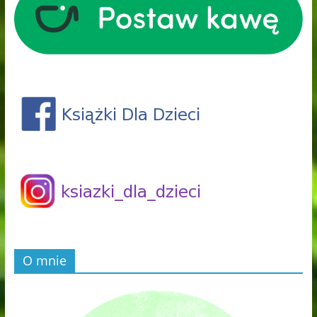
O mnie