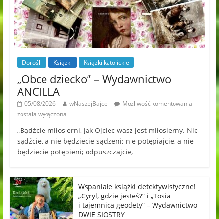
Dorośli
Książki
Książki katolickie
„Obce dziecko” – Wydawnictwo
ANCILLA
05/08/2026
wNaszejBajce
Możliwość komentowania
została wyłączona
„Bądźcie miłosierni, jak Ojciec wasz jest miłosierny. Nie
sądźcie, a nie będziecie sądzeni; nie potępiajcie, a nie
będziecie potępieni; odpuszczajcie,
Wspaniałe książki detektywistyczne!
„Cyryl, gdzie jesteś?” i „Tosia
i tajemnica geodety” – Wydawnictwo
DWIE SIOSTRY