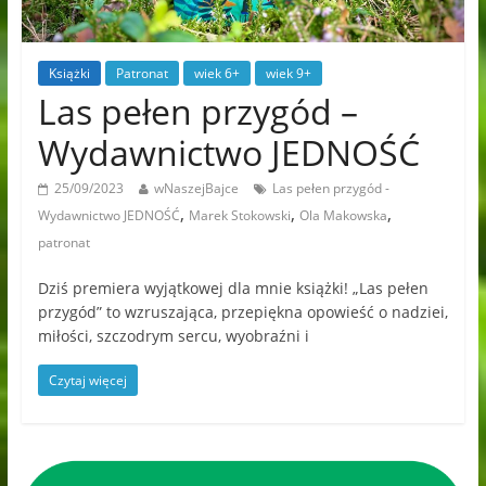
Książki
Patronat
wiek 6+
wiek 9+
Las pełen przygód –
Wydawnictwo JEDNOŚĆ
25/09/2023
wNaszejBajce
Las pełen przygód -
,
,
,
Wydawnictwo JEDNOŚĆ
Marek Stokowski
Ola Makowska
patronat
Dziś premiera wyjątkowej dla mnie książki! „Las pełen
przygód” to wzruszająca, przepiękna opowieść o nadziei,
miłości, szczodrym sercu, wyobraźni i
Czytaj więcej