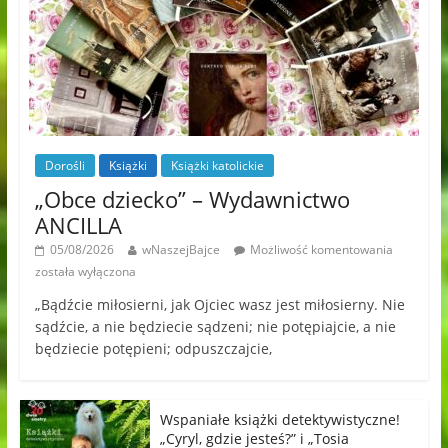
Dorośli
Książki
Książki katolickie
„Obce dziecko” – Wydawnictwo
ANCILLA
05/08/2026
wNaszejBajce
Możliwość komentowania
została wyłączona
„Bądźcie miłosierni, jak Ojciec wasz jest miłosierny. Nie
sądźcie, a nie będziecie sądzeni; nie potępiajcie, a nie
będziecie potępieni; odpuszczajcie,
Wspaniałe książki detektywistyczne!
„Cyryl, gdzie jesteś?” i „Tosia