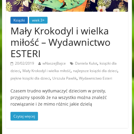
Książki
wiek 3+
Mały Krokodyl i wielka
miłość – Wydawnictwo
ESTERI
,
20/02/2019
wNaszejBajce
Daniela Kulot
książki dla
,
,
,
dzieci
Mały Krokodyl i wielka miłość
najlepsze książki dla dzieci
,
,
piękne książki dla dzieci
Urszula Pawlik
Wydawnictwo Esteri
Czasem trudno wytłumaczyć dzieciom w prosty,
przyjazny sposób że na wszystko można znaleźć
rozwiązanie i że mimo różnic jakie dzielą
Czytaj więcej