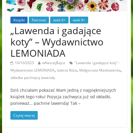
Książki
Patronat
wiek 6+
wiek 9+
„Lawenda i gadające
koty” – Wydawnictwo
LEMONIADA
10/10/2023
wNaszejBajce
"Lawenda i gadające koty" -
,
,
,
Wydawnictwo LEMONIADA
babcia Róża
Małgorzata Masłowiecka
okładka pachnącą lawendą
Dziś chciałam pokazać Wam jedną z najpiękniejszych
książek tego roku! Pozycja zachwyca już od okładki,
ponieważ… pachnie lawendą! Tak –
Czytaj więcej