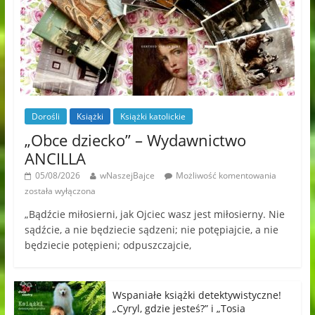
Dorośli
Książki
Książki katolickie
„Obce dziecko” – Wydawnictwo
ANCILLA
05/08/2026
wNaszejBajce
Możliwość komentowania
została wyłączona
„Bądźcie miłosierni, jak Ojciec wasz jest miłosierny. Nie
sądźcie, a nie będziecie sądzeni; nie potępiajcie, a nie
będziecie potępieni; odpuszczajcie,
Wspaniałe książki detektywistyczne!
„Cyryl, gdzie jesteś?” i „Tosia