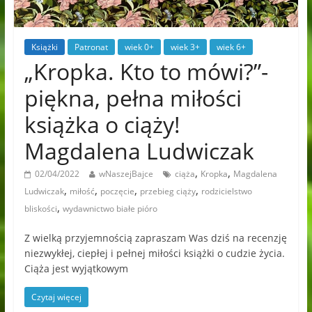
Książki
Patronat
wiek 0+
wiek 3+
wiek 6+
„Kropka. Kto to mówi?”-
piękna, pełna miłości
książka o ciąży!
Magdalena Ludwiczak
,
,
02/04/2022
wNaszejBajce
ciąża
Kropka
Magdalena
,
,
,
,
Ludwiczak
miłość
poczęcie
przebieg ciąży
rodzicielstwo
,
bliskości
wydawnictwo białe pióro
Z wielką przyjemnością zapraszam Was dziś na recenzję
niezwykłej, ciepłej i pełnej miłości książki o cudzie życia.
Ciąża jest wyjątkowym
Czytaj więcej