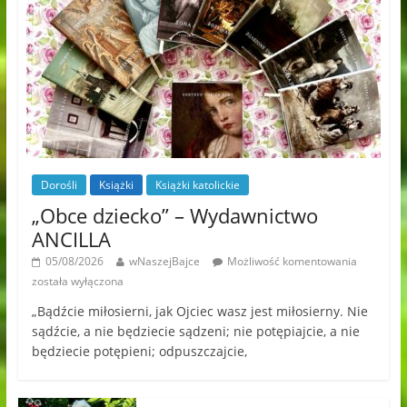
Dorośli
Książki
Książki katolickie
„Obce dziecko” – Wydawnictwo
ANCILLA
05/08/2026
wNaszejBajce
Możliwość komentowania
została wyłączona
„Bądźcie miłosierni, jak Ojciec wasz jest miłosierny. Nie
sądźcie, a nie będziecie sądzeni; nie potępiajcie, a nie
będziecie potępieni; odpuszczajcie,