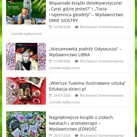
Wspaniałe książki detektywistyczne!
„Cyryl, gdzie jesteś?” i „Tosia
i tajemnica geodety” – Wydawnictwo
DWIE SIOSTRY
Możliwość komentowania
03/08/2026
została wyłączona
„Niesamowita podróż Odyseusza” –
Wydawnictwo LIBRA
Możliwość komentowania
01/08/2026
została wyłączona
„Wiersze Tuwima ilustrowane sztuką”
Edukacja-dzieci.pl
Możliwość komentowania
28/07/2026
została wyłączona
Najpiękniejsze książki o ziołach,
kwiatach i aromaterapii –
Wydawnictwo JEDNOŚĆ
Możliwość komentowania
20/07/2026