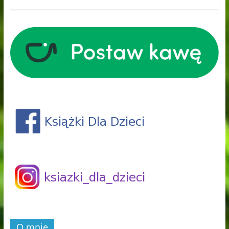
O mnie