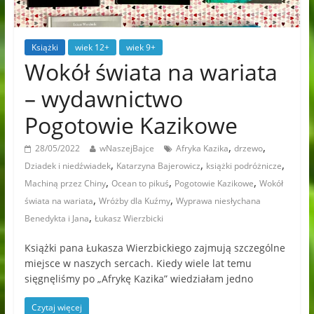
Książki
wiek 12+
wiek 9+
Wokół świata na wariata
– wydawnictwo
Pogotowie Kazikowe
,
,
28/05/2022
wNaszejBajce
Afryka Kazika
drzewo
,
,
,
Dziadek i niedźwiadek
Katarzyna Bajerowicz
książki podróżnicze
,
,
,
Machiną przez Chiny
Ocean to pikuś
Pogotowie Kazikowe
Wokół
,
,
świata na wariata
Wróżby dla Kuźmy
Wyprawa niesłychana
,
Benedykta i Jana
Łukasz Wierzbicki
Książki pana Łukasza Wierzbickiego zajmują szczególne
miejsce w naszych sercach. Kiedy wiele lat temu
sięgnęliśmy po „Afrykę Kazika” wiedziałam jedno
Czytaj więcej