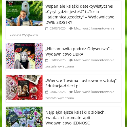
Wspaniałe książki detektywistyczne!
„Cyryl, gdzie jesteś?” i „Tosia
i tajemnica geodety” – Wydawnictwo
DWIE SIOSTRY
Możliwość komentowania
03/08/2026
została wyłączona
„Niesamowita podróż Odyseusza” –
Wydawnictwo LIBRA
Możliwość komentowania
01/08/2026
została wyłączona
„Wiersze Tuwima ilustrowane sztuką”
Edukacja-dzieci.pl
Możliwość komentowania
28/07/2026
została wyłączona
Najpiękniejsze książki o ziołach,
kwiatach i aromaterapii –
Wydawnictwo JEDNOŚĆ