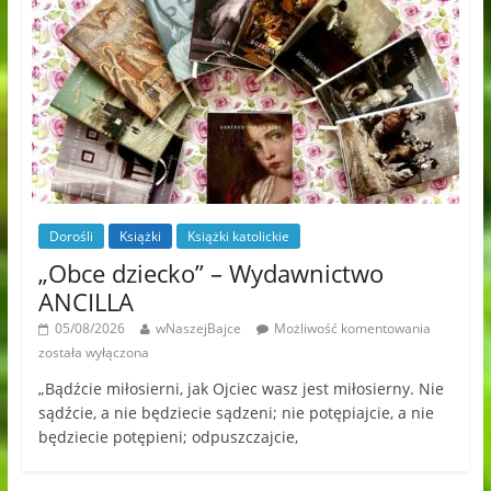
Dorośli
Książki
Książki katolickie
„Obce dziecko” – Wydawnictwo
ANCILLA
05/08/2026
wNaszejBajce
Możliwość komentowania
została wyłączona
„Bądźcie miłosierni, jak Ojciec wasz jest miłosierny. Nie
sądźcie, a nie będziecie sądzeni; nie potępiajcie, a nie
będziecie potępieni; odpuszczajcie,