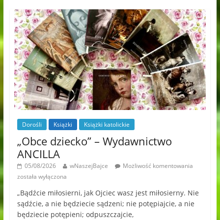
Dorośli
Książki
Książki katolickie
„Obce dziecko” – Wydawnictwo
ANCILLA
05/08/2026
wNaszejBajce
Możliwość komentowania
została wyłączona
„Bądźcie miłosierni, jak Ojciec wasz jest miłosierny. Nie
sądźcie, a nie będziecie sądzeni; nie potępiajcie, a nie
będziecie potępieni; odpuszczajcie,