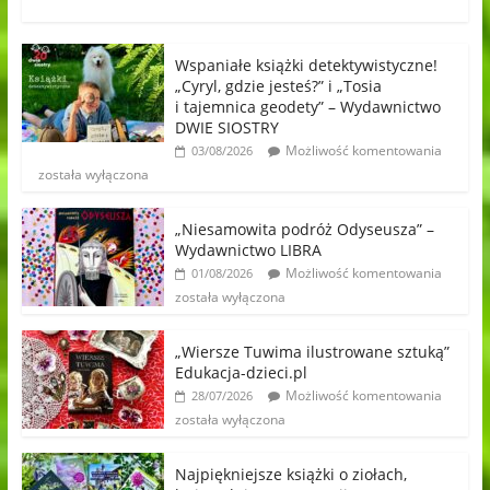
Wspaniałe książki detektywistyczne!
„Cyryl, gdzie jesteś?” i „Tosia
i tajemnica geodety” – Wydawnictwo
DWIE SIOSTRY
Możliwość komentowania
03/08/2026
została wyłączona
„Niesamowita podróż Odyseusza” –
Wydawnictwo LIBRA
Możliwość komentowania
01/08/2026
została wyłączona
„Wiersze Tuwima ilustrowane sztuką”
Edukacja-dzieci.pl
Możliwość komentowania
28/07/2026
została wyłączona
Najpiękniejsze książki o ziołach,