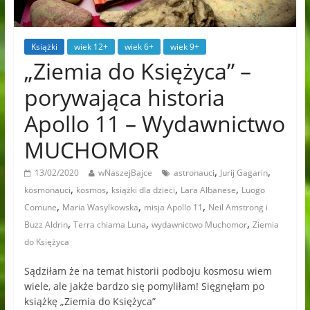
Książki
wiek 12+
wiek 6+
wiek 9+
„Ziemia do Księżyca” –
porywająca historia
Apollo 11 – Wydawnictwo
MUCHOMOR
,
,
13/02/2020
wNaszejBajce
astronauci
Jurij Gagarin
,
,
,
,
kosmonauci
kosmos
książki dla dzieci
Lara Albanese
Luogo
,
,
,
Comune
Maria Wasylkowska
misja Apollo 11
Neil Amstrong i
,
,
,
Buzz Aldrin
Terra chiama Luna
wydawnictwo Muchomor
Ziemia
do Księżyca
Sądziłam że na temat historii podboju kosmosu wiem
wiele, ale jakże bardzo się pomyliłam! Sięgnęłam po
książkę „Ziemia do Księżyca”