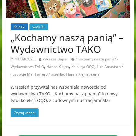
Książki
wiek 3+
„Kochamy naszą panią” –
Wydawnictwo TAKO
11/09/2023
wNaszejBajce
"Kochamy naszą panią" -
,
,
,
Wydawnictwo TAKO
Hanna Klejna
Kolekcja OQO
Luis Amavisca /
,
ilustracje Mar Ferrero / przekład Hanna Klejna
seria
Wrzesień przywitał nas wspaniałą nowością od
wydawnictwa TAKO. „Kochamy naszą panią” to nowy
tytuł kolekcji OQO, z cudownymi ilustracjami Mar
Czytaj więcej