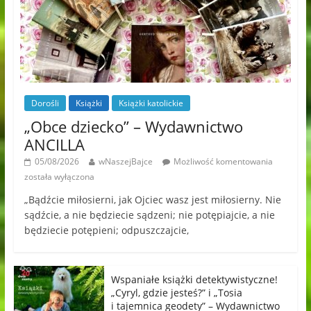
Dorośli
Książki
Książki katolickie
„Obce dziecko” – Wydawnictwo
ANCILLA
05/08/2026
wNaszejBajce
Możliwość komentowania
została wyłączona
„Bądźcie miłosierni, jak Ojciec wasz jest miłosierny. Nie
sądźcie, a nie będziecie sądzeni; nie potępiajcie, a nie
będziecie potępieni; odpuszczajcie,
Wspaniałe książki detektywistyczne!
„Cyryl, gdzie jesteś?” i „Tosia
i tajemnica geodety” – Wydawnictwo