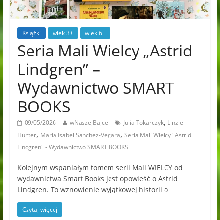
Książki
wiek 3+
wiek 6+
Seria Mali Wielcy „Astrid
Lindgren” –
Wydawnictwo SMART
BOOKS
,
09/05/2026
wNaszejBajce
Julia Tokarczyk
Linzie
,
,
Hunter
Maria Isabel Sanchez-Vegara
Seria Mali Wielcy "Astrid
Lindgren" - Wydawnictwo SMART BOOKS
Kolejnym wspaniałym tomem serii Mali WIELCY od
wydawnictwa Smart Books jest opowieść o Astrid
Lindgren. To wznowienie wyjątkowej historii o
Czytaj więcej