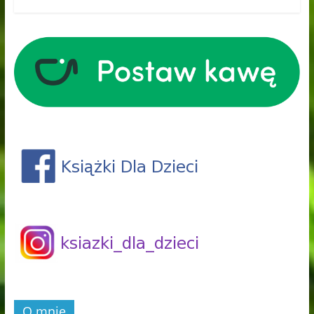
O mnie