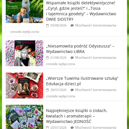
Wspaniałe książki detektywistyczne!
„Cyryl, gdzie jesteś?” i „Tosia
i tajemnica geodety” – Wydawnictwo
DWIE SIOSTRY
Możliwość komentowania
03/08/2026
została wyłączona
„Niesamowita podróż Odyseusza” –
Wydawnictwo LIBRA
Możliwość komentowania
01/08/2026
została wyłączona
„Wiersze Tuwima ilustrowane sztuką”
Edukacja-dzieci.pl
Możliwość komentowania
28/07/2026
została wyłączona
Najpiękniejsze książki o ziołach,
kwiatach i aromaterapii –
Wydawnictwo JEDNOŚĆ
Możliwość komentowania
20/07/2026