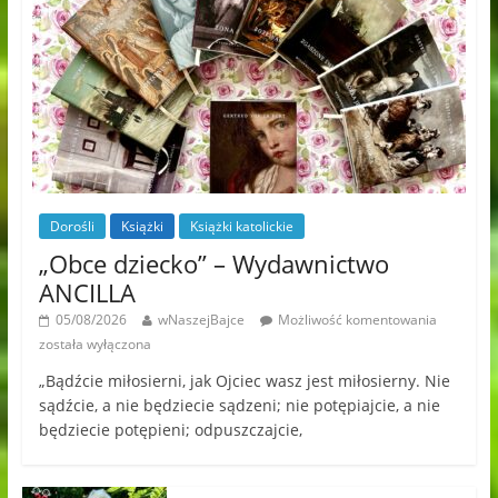
Dorośli
Książki
Książki katolickie
„Obce dziecko” – Wydawnictwo
ANCILLA
05/08/2026
wNaszejBajce
Możliwość komentowania
została wyłączona
„Bądźcie miłosierni, jak Ojciec wasz jest miłosierny. Nie
sądźcie, a nie będziecie sądzeni; nie potępiajcie, a nie
będziecie potępieni; odpuszczajcie,