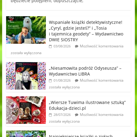
będziecie potępieni; odpuszczajcie,
Wspaniałe książki detektywistyczne!
„Cyryl, gdzie jesteś?” i „Tosia
i tajemnica geodety” – Wydawnictwo
DWIE SIOSTRY
Możliwość komentowania
03/08/2026
została wyłączona
„Niesamowita podróż Odyseusza” –
Wydawnictwo LIBRA
Możliwość komentowania
01/08/2026
została wyłączona
„Wiersze Tuwima ilustrowane sztuką”
Edukacja-dzieci.pl
Możliwość komentowania
28/07/2026
została wyłączona
Najpiękniejsze książki o ziołach,