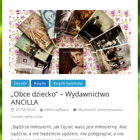
Dorośli
Książki
Książki katolickie
„Obce dziecko” – Wydawnictwo
ANCILLA
05/08/2026
wNaszejBajce
Możliwość komentowania
została wyłączona
„Bądźcie miłosierni, jak Ojciec wasz jest miłosierny. Nie
sądźcie, a nie będziecie sądzeni; nie potępiajcie, a nie