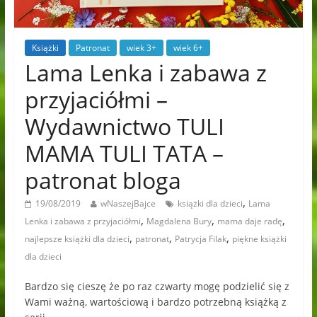
Książki
Patronat
wiek 3+
wiek 6+
Lama Lenka i zabawa z
przyjaciółmi –
Wydawnictwo TULI
MAMA TULI TATA –
patronat bloga
,
19/08/2019
wNaszejBajce
książki dla dzieci
Lama
,
,
,
Lenka i zabawa z przyjaciółmi
Magdalena Bury
mama daje radę
,
,
,
najlepsze książki dla dzieci
patronat
Patrycja Filak
piękne książki
dla dzieci
Bardzo się cieszę że po raz czwarty mogę podzielić się z
Wami ważną, wartościową i bardzo potrzebną książką z