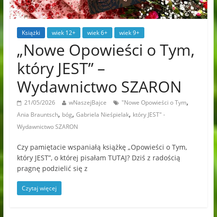
Książki
wiek 12+
wiek 6+
wiek 9+
„Nowe Opowieści o Tym,
który JEST” –
Wydawnictwo SZARON
,
21/05/2026
wNaszejBajce
"Nowe Opowieści o Tym
,
,
,
Ania Brauntsch
bóg
Gabriela Nieśpielak
który JEST" -
Wydawnictwo SZARON
Czy pamiętacie wspaniałą książkę „Opowieści o Tym,
który JEST”, o której pisałam TUTAJ? Dziś z radością
pragnę podzielić się z
Czytaj więcej