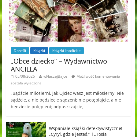
Dorośli
Książki
Książki katolickie
„Obce dziecko” – Wydawnictwo
ANCILLA
05/08/2026
wNaszejBajce
Możliwość komentowania
została wyłączona
„Bądźcie miłosierni, jak Ojciec wasz jest miłosierny. Nie
sądźcie, a nie będziecie sądzeni; nie potępiajcie, a nie
będziecie potępieni; odpuszczajcie,
Wspaniałe książki detektywistyczne!
„Cyryl, gdzie jesteś?” i „Tosia