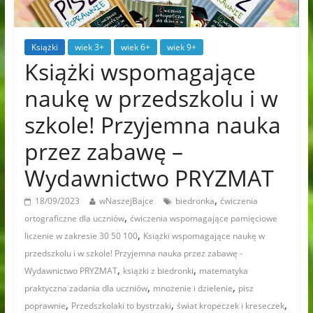
Książki
wiek 3+
wiek 6+
wiek 9+
Książki wspomagające
naukę w przedszkolu i w
szkole! Przyjemna nauka
przez zabawę –
Wydawnictwo PRYZMAT
,
18/09/2023
wNaszejBajce
biedronka
ćwiczenia
,
ortograficzne dla uczniów
ćwiczenia wspomagające pamięciowe
,
liczenie w zakresie 30 50 100
Książki wspomagające naukę w
przedszkolu i w szkole! Przyjemna nauka przez zabawę -
,
,
Wydawnictwo PRYZMAT
książki z biedronki
matematyka
,
,
praktyczna zadania dla uczniów
mnożenie i dzielenie
pisz
,
,
,
poprawnie
Przedszkolaki to bystrzaki
świat kropeczek i kreseczek