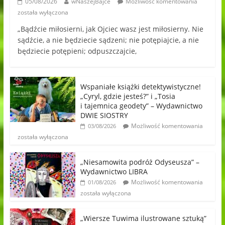
05/08/2026
wNaszejBajce
Możliwość komentowania
została wyłączona
„Bądźcie miłosierni, jak Ojciec wasz jest miłosierny. Nie
sądźcie, a nie będziecie sądzeni; nie potępiajcie, a nie
będziecie potępieni; odpuszczajcie,
Wspaniałe książki detektywistyczne!
„Cyryl, gdzie jesteś?” i „Tosia
i tajemnica geodety” – Wydawnictwo
DWIE SIOSTRY
Możliwość komentowania
03/08/2026
została wyłączona
„Niesamowita podróż Odyseusza” –
Wydawnictwo LIBRA
Możliwość komentowania
01/08/2026
została wyłączona
„Wiersze Tuwima ilustrowane sztuką”