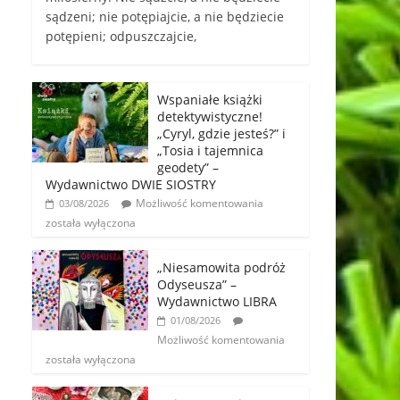
sądzeni; nie potępiajcie, a nie będziecie
potępieni; odpuszczajcie,
Wspaniałe książki
detektywistyczne!
„Cyryl, gdzie jesteś?” i
„Tosia i tajemnica
geodety” –
Wydawnictwo DWIE SIOSTRY
Możliwość komentowania
03/08/2026
została wyłączona
„Niesamowita podróż
Odyseusza” –
Wydawnictwo LIBRA
01/08/2026
Możliwość komentowania
została wyłączona