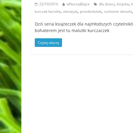
,
,
22/10/2016
wNaszejBajce
dla dzieci
książka
k
,
,
,
kurczak karolek
olesiejuk
przedszkolak
ruchome obrazki
Dziś seria książeczek dla najmłodszych czytelni
bohaterem jest tu malutki kurczaczek
Czytaj więcej