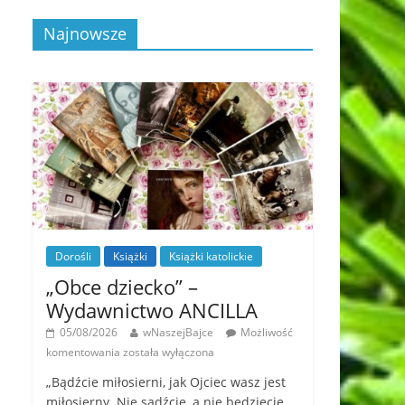
Najnowsze
Dorośli
Książki
Książki katolickie
„Obce dziecko” –
Wydawnictwo ANCILLA
05/08/2026
wNaszejBajce
Możliwość
komentowania
została wyłączona
„Bądźcie miłosierni, jak Ojciec wasz jest
miłosierny. Nie sądźcie, a nie będziecie