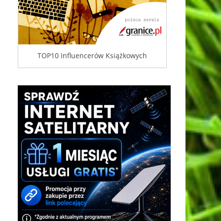
TOP10 Influencerów Książkowych