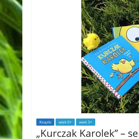
Książki
wiek 0+
wiek 3+
„Kurczak Karolek” – se