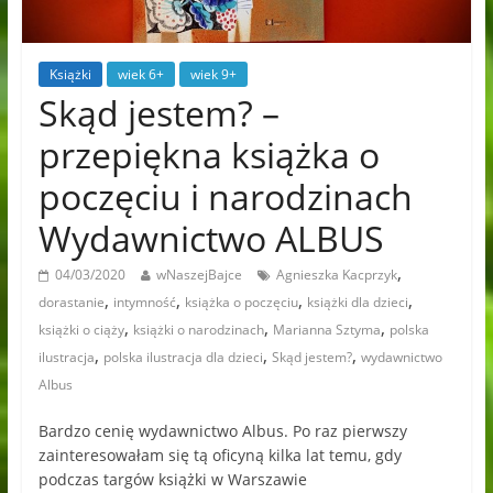
Książki
wiek 6+
wiek 9+
Skąd jestem? –
przepiękna książka o
poczęciu i narodzinach
Wydawnictwo ALBUS
,
04/03/2020
wNaszejBajce
Agnieszka Kacprzyk
,
,
,
,
dorastanie
intymność
książka o poczęciu
książki dla dzieci
,
,
,
książki o ciąży
książki o narodzinach
Marianna Sztyma
polska
,
,
,
ilustracja
polska ilustracja dla dzieci
Skąd jestem?
wydawnictwo
Albus
Bardzo cenię wydawnictwo Albus. Po raz pierwszy
zainteresowałam się tą oficyną kilka lat temu, gdy
podczas targów książki w Warszawie