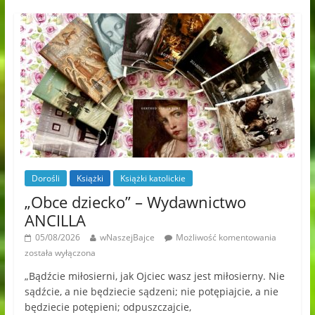
Dorośli
Książki
Książki katolickie
„Obce dziecko” – Wydawnictwo
ANCILLA
05/08/2026
wNaszejBajce
Możliwość komentowania
została wyłączona
„Bądźcie miłosierni, jak Ojciec wasz jest miłosierny. Nie
sądźcie, a nie będziecie sądzeni; nie potępiajcie, a nie
będziecie potępieni; odpuszczajcie,