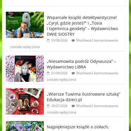
Wspaniałe książki detektywistyczne!
„Cyryl, gdzie jesteś?” i „Tosia
i tajemnica geodety” – Wydawnictwo
DWIE SIOSTRY
Możliwość komentowania
03/08/2026
została wyłączona
„Niesamowita podróż Odyseusza” –
Wydawnictwo LIBRA
Możliwość komentowania
01/08/2026
została wyłączona
„Wiersze Tuwima ilustrowane sztuką”
Edukacja-dzieci.pl
Możliwość komentowania
28/07/2026
została wyłączona
Najpiękniejsze książki o ziołach,