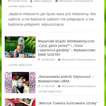
05/08/2026
wNaszejBajce
Możliwość komentowania
została wyłączona
„Bądźcie miłosierni, jak Ojciec wasz jest miłosierny. Nie
sądźcie, a nie będziecie sądzeni; nie potępiajcie, a nie
będziecie potępieni; odpuszczajcie,
Wspaniałe książki detektywistyczne!
„Cyryl, gdzie jesteś?” i „Tosia
i tajemnica geodety” – Wydawnictwo
DWIE SIOSTRY
Możliwość komentowania
03/08/2026
została wyłączona
„Niesamowita podróż Odyseusza” –
Wydawnictwo LIBRA
Możliwość komentowania
01/08/2026
została wyłączona
„Wiersze Tuwima ilustrowane sztuką”