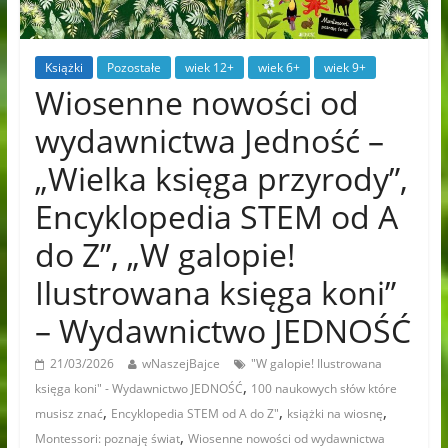
Książki
Pozostałe
wiek 12+
wiek 6+
wiek 9+
Wiosenne nowości od
wydawnictwa Jedność –
„Wielka księga przyrody”,
Encyklopedia STEM od A
do Z”, „W galopie!
Ilustrowana księga koni”
– Wydawnictwo JEDNOŚĆ
21/03/2026
wNaszejBajce
"W galopie! Ilustrowana
,
księga koni" - Wydawnictwo JEDNOŚĆ
100 naukowych słów które
,
,
,
musisz znać
Encyklopedia STEM od A do Z"
książki na wiosnę
,
Montessori: poznaję świat
Wiosenne nowości od wydawnictwa