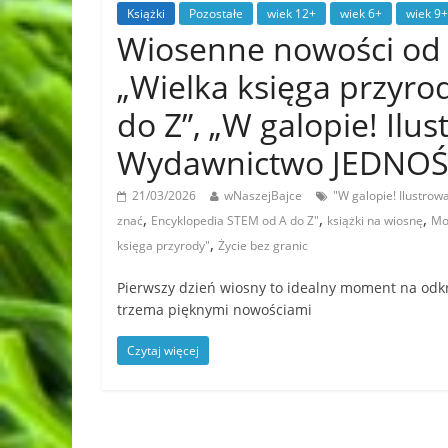
Książki
Pozostałe
wiek 12+
wiek 6+
wiek 9+
Wiosenne nowości od
„Wielka księga przyro
do Z”, „W galopie! Ilu
Wydawnictwo JEDNO
21/03/2026
wNaszejBajce
"W galopie! Ilustro
,
,
,
znać
Encyklopedia STEM od A do Z"
książki na wiosnę
Mo
,
księga przyrody"
Życie bez granic
Pierwszy dzień wiosny to idealny moment na odkr
trzema pięknymi nowościami
Czytaj więcej