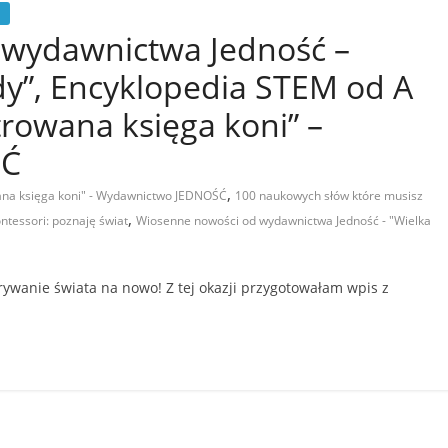
 wydawnictwa Jedność –
dy”, Encyklopedia STEM od A
strowana księga koni” –
ŚĆ
,
wana księga koni" - Wydawnictwo JEDNOŚĆ
100 naukowych słów które musisz
,
ntessori: poznaję świat
Wiosenne nowości od wydawnictwa Jedność - "Wielka
ywanie świata na nowo! Z tej okazji przygotowałam wpis z