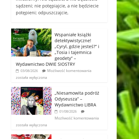
sądzeni; nie potępiajcie, a nie będziecie
potępieni; odpuszczajcie,
Wspaniałe książki
detektywistyczne!
„Cyryl, gdzie jesteś?” i
„Tosia i tajemnica
geodety” –
Wydawnictwo DWIE SIOSTRY
Możliwość komentowania
03/08/2026
została wyłączona
„Niesamowita podróż
Odyseusza” –
Wydawnictwo LIBRA
01/08/2026
Możliwość komentowania
została wyłączona