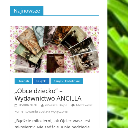
Najnowsze
Dorośli
Książki
Książki katolickie
„Obce dziecko” –
Wydawnictwo ANCILLA
05/08/2026
wNaszejBajce
Możliwość
komentowania
została wyłączona
„Bądźcie miłosierni, jak Ojciec wasz jest
miłosierny. Nie sądźcie, a nie będziecie