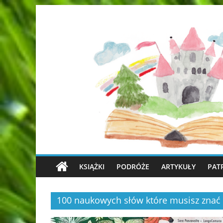
KSIĄŻKI
PODRÓŻE
ARTYKUŁY
PAT
100 naukowych słów które musisz znać