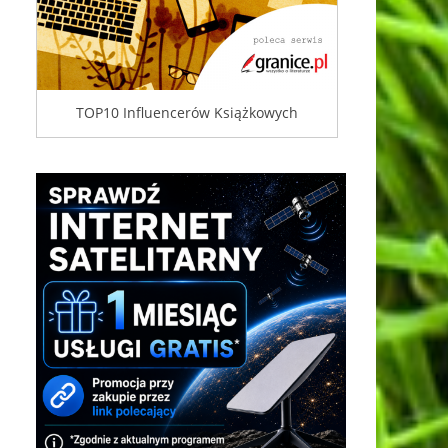
TOP10 Influencerów Książkowych