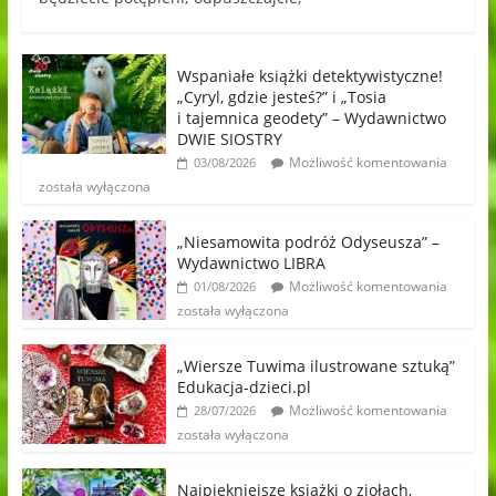
Wspaniałe książki detektywistyczne!
„Cyryl, gdzie jesteś?” i „Tosia
i tajemnica geodety” – Wydawnictwo
DWIE SIOSTRY
Możliwość komentowania
03/08/2026
została wyłączona
„Niesamowita podróż Odyseusza” –
Wydawnictwo LIBRA
Możliwość komentowania
01/08/2026
została wyłączona
„Wiersze Tuwima ilustrowane sztuką”
Edukacja-dzieci.pl
Możliwość komentowania
28/07/2026
została wyłączona
Najpiękniejsze książki o ziołach,