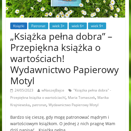
Książki
Patronat
wiek 3+
wiek 6+
wiek 9+
„Książka pełna dobra” –
Przepiękna książka o
wartościach!
Wydawnictwo Papierowy
Motyl
24/05/2023
wNaszejBajce
"Książka pełna dobra" -
,
,
Przepiękna książka o wartościach!
Maria Tomaszek
Marika
,
,
Krajniewska
patronat
Wydawnictwo Papierowy Motyl
Bardzo się cieszę, gdy mogę patronować mądrym i
wartościowym książkom. O jednej z nich pragnę Wam
dziś napisać. „Książka pełna