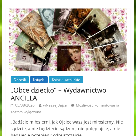
Dorośli
Książki
Książki katolickie
„Obce dziecko” – Wydawnictwo
ANCILLA
05/08/2026
wNaszejBajce
Możliwość komentowania
została wyłączona
„Bądźcie miłosierni, jak Ojciec wasz jest miłosierny. Nie
sądźcie, a nie będziecie sądzeni; nie potępiajcie, a nie
będziecie potępieni; odpuszczajcie,