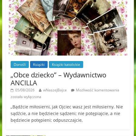
Dorośli
Książki
Książki katolickie
„Obce dziecko” – Wydawnictwo
ANCILLA
05/08/2026
wNaszejBajce
Możliwość komentowania
została wyłączona
„Bądźcie miłosierni, jak Ojciec wasz jest miłosierny. Nie
sądźcie, a nie będziecie sądzeni; nie potępiajcie, a nie
będziecie potępieni; odpuszczajcie,