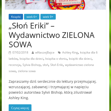
Książki
wiek 6+
wiek 9+
„Słoń Eriki” –
Wydawnictwo ZIELONA
SOWA
,
07/02/2018
wNaszejBajce
Ashley King
książka dla 6
,
,
,
,
latków
książka dla dzieci
książka o słoniu
książki dla dzieci
,
,
,
,
recenzja
Sylvia Bishop
słoń
Słoń Eriki
wydawnictwo zielona
,
sowa
zielona sowa
Zapraszamy dziś serdecznie do lektury przejmującej,
wzruszającej, zabawnej i trzymającej w napięciu
powieści autorstwa Sylvii Bishop, którą zilustrował
Ashley King.
Czytaj więcej