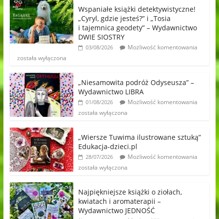
Wspaniałe książki detektywistyczne!
„Cyryl, gdzie jesteś?” i „Tosia
i tajemnica geodety” – Wydawnictwo
DWIE SIOSTRY
Możliwość komentowania
03/08/2026
została wyłączona
„Niesamowita podróż Odyseusza” –
Wydawnictwo LIBRA
Możliwość komentowania
01/08/2026
została wyłączona
„Wiersze Tuwima ilustrowane sztuką”
Edukacja-dzieci.pl
Możliwość komentowania
28/07/2026
została wyłączona
Najpiękniejsze książki o ziołach,
kwiatach i aromaterapii –
Wydawnictwo JEDNOŚĆ