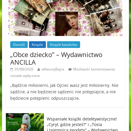
Dorośli
Książki
Książki katolickie
„Obce dziecko” – Wydawnictwo
ANCILLA
05/08/2026
wNaszejBajce
Możliwość komentowania
została wyłączona
„Bądźcie miłosierni, jak Ojciec wasz jest miłosierny. Nie
sądźcie, a nie będziecie sądzeni; nie potępiajcie, a nie
będziecie potępieni; odpuszczajcie,
Wspaniałe książki detektywistyczne!
„Cyryl, gdzie jesteś?” i „Tosia
i tajemnica geodety” – Wydawnictwo