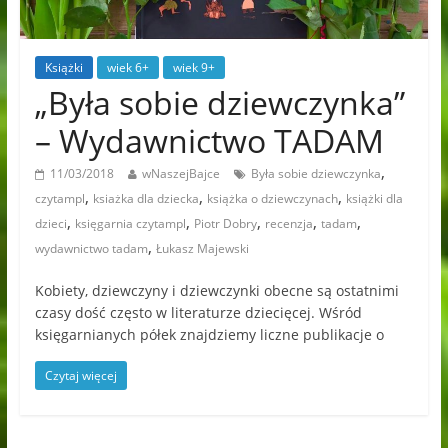
Książki
wiek 6+
wiek 9+
„Była sobie dziewczynka”
– Wydawnictwo TADAM
,
11/03/2018
wNaszejBajce
Była sobie dziewczynka
,
,
,
czytampl
ksiażka dla dziecka
książka o dziewczynach
książki dla
,
,
,
,
,
dzieci
księgarnia czytampl
Piotr Dobry
recenzja
tadam
,
wydawnictwo tadam
Łukasz Majewski
Kobiety, dziewczyny i dziewczynki obecne są ostatnimi
czasy dość często w literaturze dziecięcej. Wśród
księgarnianych półek znajdziemy liczne publikacje o
Czytaj więcej