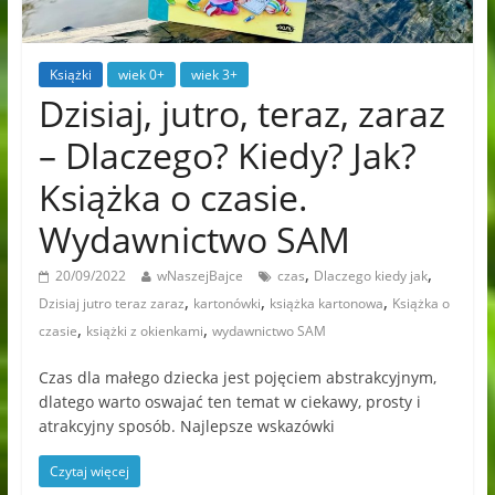
Książki
wiek 0+
wiek 3+
Dzisiaj, jutro, teraz, zaraz
– Dlaczego? Kiedy? Jak?
Książka o czasie.
Wydawnictwo SAM
,
,
20/09/2022
wNaszejBajce
czas
Dlaczego kiedy jak
,
,
,
Dzisiaj jutro teraz zaraz
kartonówki
książka kartonowa
Książka o
,
,
czasie
książki z okienkami
wydawnictwo SAM
Czas dla małego dziecka jest pojęciem abstrakcyjnym,
dlatego warto oswajać ten temat w ciekawy, prosty i
atrakcyjny sposób. Najlepsze wskazówki
Czytaj więcej