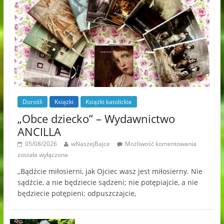
Dorośli
Książki
Książki katolickie
„Obce dziecko” – Wydawnictwo
ANCILLA
05/08/2026
wNaszejBajce
Możliwość komentowania
została wyłączona
„Bądźcie miłosierni, jak Ojciec wasz jest miłosierny. Nie
sądźcie, a nie będziecie sądzeni; nie potępiajcie, a nie
będziecie potępieni; odpuszczajcie,