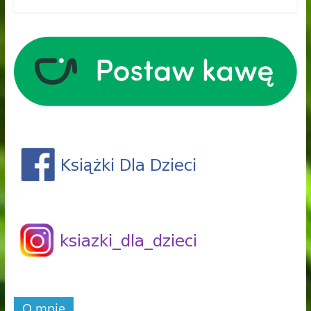
O mnie