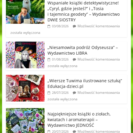
Wspaniałe książki detektywistyczne!
„Cyryl, gdzie jesteś?” i „Tosia
i tajemnica geodety” – Wydawnictwo
DWIE SIOSTRY
Możliwość komentowania
03/08/2026
została wyłączona
„Niesamowita podróż Odyseusza” –
Wydawnictwo LIBRA
Możliwość komentowania
01/08/2026
została wyłączona
„Wiersze Tuwima ilustrowane sztuką”
Edukacja-dzieci.pl
Możliwość komentowania
28/07/2026
została wyłączona
Najpiękniejsze książki o ziołach,
kwiatach i aromaterapii –
Wydawnictwo JEDNOŚĆ
Możliwość komentowania
20/07/2026